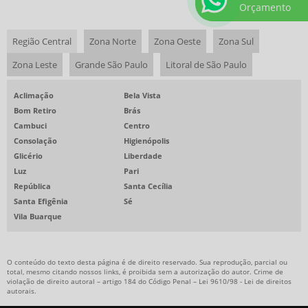
RESTAURANTE CORPORATIVO
Orçamento
EMPRESAS DE ALIMENTAÇÃO SAUDÁVEL
Região Central
Zona Norte
Zona Oeste
Zona Sul
EMPRESAS PRESTADORAS DE SERVIÇOS DE ALIMENTAÇÃO COLETIVA
Zona Leste
Grande São Paulo
Litoral de São Paulo
RESTAURANTE EVENTO CORPORATIVO
BUFFET ALMOÇO CORPORATIVO
Aclimação
Bela Vista
RESTAURANTE EVENTO CORPORATIVO SP
Bom Retiro
Brás
Cambuci
Centro
ALIMENTAÇÃO COLETIVA PARA GRANDES EMPRESAS
Consolação
Higienópolis
ALIMENTAÇÃO COLETIVA PARA INDÚSTRIAS
Glicério
Liberdade
Luz
Pari
ALIMENTAÇÃO EMPRESARIAL
República
Santa Cecília
ALIMENTAÇÃO PARA GRANDES CORPORAÇÕES
Santa Efigênia
Sé
Vila Buarque
ALIMENTAÇÃO PARA GRANDES EMPRESAS
ALIMENTAÇÃO PARA MULTINACIONAIS
O conteúdo do texto desta página é de direito reservado. Sua reprodução, parcial ou
ALIMENTAÇÃO SAUDÁVEL PARA EMPRESAS
total, mesmo citando nossos links, é proibida sem a autorização do autor. Crime de
violação de direito autoral – artigo 184 do Código Penal –
Lei 9610/98 - Lei de direitos
ALIMENTAÇÃO TERCEIRIZADA PARA INDÚSTRIAS
autorais
.