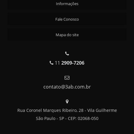
FORNECEDOR DE ALIMENTAÇÃO PARA MULTINACIONAIS
Informações
FORNECEDOR DE ALIMENTOS PARA EMPRESAS
Fale Conosco
FORNECEDOR DE REFEIÇÕES INDUSTRIAIS
FORNECEDOR DE REFEIÇÕES PARA INDÚSTRIAS
Mapa do site
FORNECEDOR HOMOLOGADO DE REFEIÇÕES INDUSTRIAIS
FORNECEDORA DE ALIMENTAÇÃO INDUSTRIAL
FORNECEDORES DE ALIMENTAÇÃO CORPORATIVA
11
2909-7206
FORNECEDORES DE REFEIÇÕES PARA EMPRESAS
FORNECIMENTO DE COMIDA PARA EMPRESAS
contato@3ab.com.br
FORNECIMENTO DE REFEIÇÕES COLETIVAS
FORNECIMENTO DE REFEIÇÕES PARA EMPRESAS
FORNECIMENTO DE REFEIÇÕES PARA GRANDES OBRAS
Rua Coronel Marques Ribeiro, 28 - Vila Guilherme
REFEIÇÕES CORPORATIVAS
São Paulo - SP - CEP: 02068-050
REFEIÇÕES CORPORATIVAS SOB CONTRATO