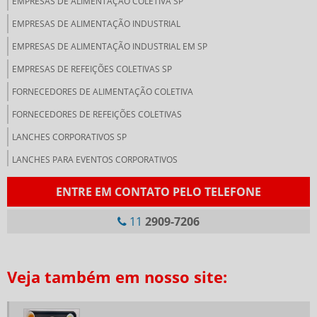
EMPRESAS DE ALIMENTAÇÃO COLETIVA SP
EMPRESAS DE ALIMENTAÇÃO INDUSTRIAL
EMPRESAS DE ALIMENTAÇÃO INDUSTRIAL EM SP
EMPRESAS DE REFEIÇÕES COLETIVAS SP
FORNECEDORES DE ALIMENTAÇÃO COLETIVA
FORNECEDORES DE REFEIÇÕES COLETIVAS
LANCHES CORPORATIVOS SP
LANCHES PARA EVENTOS CORPORATIVOS
LANCHONETE CORPORATIVA
ENTRE EM CONTATO PELO TELEFONE
LANCHONETE PARA EMPRESAS
11
2909-7206
NUTRIÇÃO CORPORATIVA
PRESTADORA DE SERVIÇOS DE ALIMENTAÇÃO COLETIVA
Veja também em nosso site:
RESTAURANTE DE COLETIVIDADE
RESTAURANTES CORPORATIVOS SP