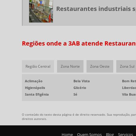
Restaurantes industriais 
Regiões onde a 3AB atende Restaurante
Região Central
Zona Norte
Zona Oeste
Zona Sul
Aclimação
Bela Vista
Bom Ret
Higienópolis
Glicério
Liberda
Santa Efigênia
Sé
Vila Bu
O conteúdo do texto desta página é de direito reservado. Sua reprodução, parc
direitos autorais
.
Home
Quem Somos
Blog
Serviços