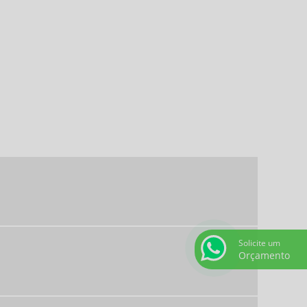
SERVIÇOS DE ALIMENTAÇÃO CORPORATIVA
SERVIÇOS DE REFEIÇÕES COLETIVAS
TERCEIRIZAÇÃO ALIMENTAÇÃO COLETIVA
TERCEIRIZAÇÃO DE REFEIÇÕES
EMPRESAS DE COZINHA INDUSTRIAL EM SP
COFFEE BREAK PARA EVENTOS CORPORATIVOS
REFEIÇÕES COLETIVAS SP
SERVIÇOS DE ALIMENTAÇÃO PRIVATIVOS
COFFEE BREAK PARA EVENTOS
RESTAURANTE CORPORATIVO
EMPRESAS DE ALIMENTAÇÃO SAUDÁVEL
Solicite um
EMPRESAS PRESTADORAS DE SERVIÇOS DE
Orçamento
ALIMENTAÇÃO COLETIVA
RESTAURANTE EVENTO CORPORATIVO
BUFFET ALMOÇO CORPORATIVO