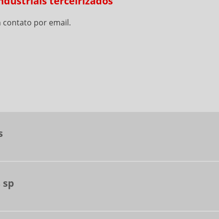
dustriais terceirizados
 contato por email.
s
 sp