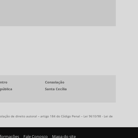
RESTAURANTE EVENTO CORPORATIVO SP
ALIMENTAÇÃO COLETIVA PARA GRANDES
EMPRESAS
ALIMENTAÇÃO COLETIVA PARA INDÚSTRIAS
ALIMENTAÇÃO EMPRESARIAL
ALIMENTAÇÃO PARA GRANDES CORPORAÇÕES
ALIMENTAÇÃO PARA GRANDES EMPRESAS
ALIMENTAÇÃO PARA MULTINACIONAIS
ntro
ALIMENTAÇÃO SAUDÁVEL PARA EMPRESAS
Consolação
pública
Santa Cecília
ALIMENTAÇÃO TERCEIRIZADA PARA INDÚSTRIAS
ALIMENTAÇÃO TERCEIRIZADA PARA INDÚSTRIAS
MULTINACIONAIS
olação de direito autoral – artigo 184 do Código Penal –
Lei 9610/98 - Lei de
BUFFET EMPRESA EVENTOS
BUFFET EMPRESARIAL
nformações
Fale Conosco
Mapa do site
BUFFET PARA EMPRESA