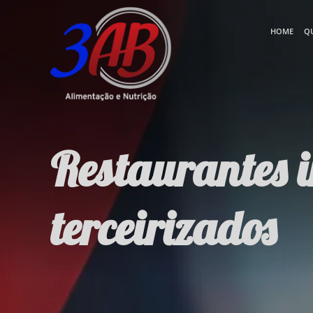
HOME
Q
Restaurantes i
terceirizados