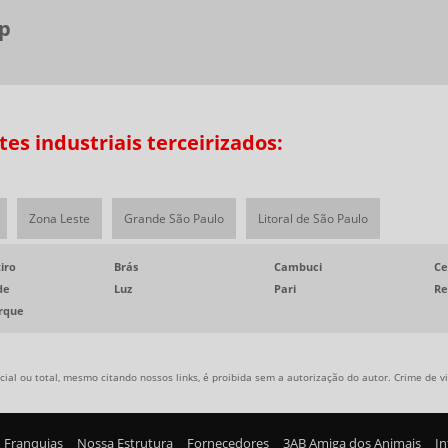
sp
s industriais terceirizados:
Zona Leste
Grande São Paulo
Litoral de São Paulo
iro
Brás
Cambuci
Ce
de
Luz
Pari
Re
arque
ial ou total, mesmo citando nossos links, é proibida sem a autorização do autor. Crime de vi
Franquias
Nossa Estrutura
Fornecedores
3AB Amiga dos Animais
I