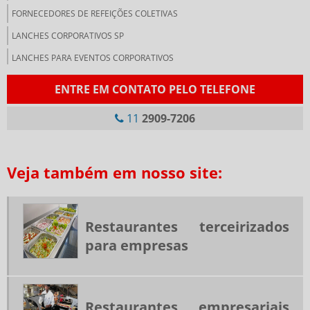
FORNECEDORES DE REFEIÇÕES COLETIVAS
LANCHES CORPORATIVOS SP
LANCHES PARA EVENTOS CORPORATIVOS
LANCHONETE CORPORATIVA
ENTRE EM CONTATO PELO TELEFONE
LANCHONETE PARA EMPRESAS
11
2909-7206
NUTRIÇÃO CORPORATIVA
PRESTADORA DE SERVIÇOS DE ALIMENTAÇÃO COLETIVA
Veja também em nosso site:
RESTAURANTE DE COLETIVIDADE
RESTAURANTES CORPORATIVOS SP
RESTAURANTES INDUSTRIAIS SP
Restaurantes terceirizados
RESTAURANTES TERCEIRIZADOS PARA EMPRESAS
para empresas
SERVIÇO DE ALIMENTAÇÃO PARA EMPRESAS
SERVIÇO DE FORNECIMENTO DE REFEIÇÃO
SERVIÇOS DE ALIMENTAÇÃO
Restaurantes empresariais