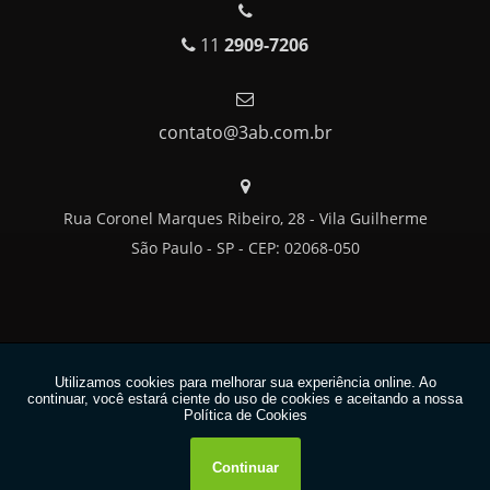
FORNECEDORA DE ALIMENTAÇÃO INDUSTRIAL
11
2909-7206
FORNECEDORES DE ALIMENTAÇÃO CORPORATIVA
FORNECEDORES DE REFEIÇÕES PARA EMPRESAS
FORNECIMENTO DE COMIDA PARA EMPRESAS
contato@3ab.com.br
FORNECIMENTO DE REFEIÇÕES COLETIVAS
FORNECIMENTO DE REFEIÇÕES PARA EMPRESAS
Rua Coronel Marques Ribeiro, 28 - Vila Guilherme
FORNECIMENTO DE REFEIÇÕES PARA GRANDES OBRAS
São Paulo - SP - CEP: 02068-050
REFEIÇÕES CORPORATIVAS
REFEIÇÕES CORPORATIVAS SOB CONTRATO
REFEIÇÕES EMPRESARIAIS
Copyright © 3AB. (Lei 9610 de 19/02/1998)
REFEIÇÕES INDUSTRIAIS
W3C
REFEIÇÕES PARA EMPRESAS
REFEIÇÕES PARA INDÚSTRIAS
W3C
REFEIÇÕES TERCEIRIZADAS