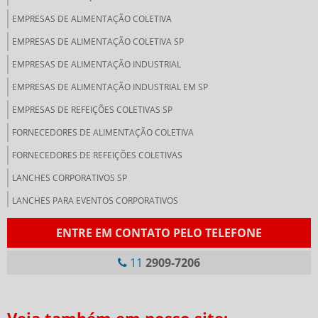
EMPRESAS DE ALIMENTAÇÃO COLETIVA
EMPRESAS DE ALIMENTAÇÃO COLETIVA SP
EMPRESAS DE ALIMENTAÇÃO INDUSTRIAL
EMPRESAS DE ALIMENTAÇÃO INDUSTRIAL EM SP
EMPRESAS DE REFEIÇÕES COLETIVAS SP
FORNECEDORES DE ALIMENTAÇÃO COLETIVA
FORNECEDORES DE REFEIÇÕES COLETIVAS
LANCHES CORPORATIVOS SP
LANCHES PARA EVENTOS CORPORATIVOS
LANCHONETE CORPORATIVA
ENTRE EM CONTATO PELO TELEFONE
LANCHONETE PARA EMPRESAS
11
2909-7206
NUTRIÇÃO CORPORATIVA
PRESTADORA DE SERVIÇOS DE ALIMENTAÇÃO COLETIVA
Veja também em nosso site:
RESTAURANTE DE COLETIVIDADE