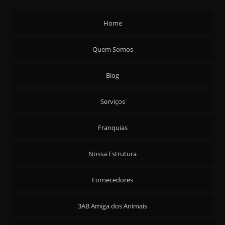
ALIMENTAÇÃO TERCEIRIZADA PARA INDÚSTRIAS
Home
ALIMENTAÇÃO TERCEIRIZADA PARA INDÚSTRIAS MULTINACIONAIS
BUFFET EMPRESA EVENTOS
Quem Somos
BUFFET EMPRESARIAL
Blog
BUFFET PARA EMPRESA
BUFFET PARA GRANDES EMPRESAS
Serviços
CONTRATO DE ALIMENTAÇÃO INDUSTRIAL
CONTRATO DE ALIMENTAÇÃO PARA INDÚSTRIAS
Franquias
EMPRESA DE ALIMENTAÇÃO EMPRESARIAL
Nossa Estrutura
EMPRESA DE ALIMENTAÇÃO INDUSTRIAL PARA GRANDES EMPRESAS
EMPRESA DE ALIMENTAÇÃO PARA INDÚSTRIAS
Fornecedores
EMPRESA DE ALIMENTAÇÃO PARA MATRIZ E FILIAIS
3AB Amiga dos Animais
EMPRESAS FORNECEDORAS DE ALIMENTAÇÃO COLETIVA
FORNECEDOR DE ALIMENTAÇÃO INDUSTRIAL