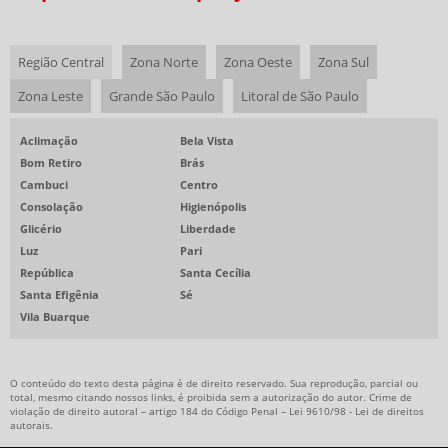
COFFEE BREAK PARA EVENTOS
RESTAURANTE CORPORATIVO
Região Central
Zona Norte
Zona Oeste
Zona Sul
EMPRESAS DE ALIMENTAÇÃO SAUDÁVEL
Zona Leste
Grande São Paulo
Litoral de São Paulo
EMPRESAS PRESTADORAS DE SERVIÇOS DE ALIMENTAÇÃO COLETIVA
Aclimação
Bela Vista
RESTAURANTE EVENTO CORPORATIVO
Bom Retiro
Brás
Cambuci
Centro
BUFFET ALMOÇO CORPORATIVO
Consolação
Higienópolis
RESTAURANTE EVENTO CORPORATIVO SP
Glicério
Liberdade
ALIMENTAÇÃO COLETIVA PARA GRANDES EMPRESAS
Luz
Pari
República
Santa Cecília
ALIMENTAÇÃO COLETIVA PARA INDÚSTRIAS
Santa Efigênia
Sé
ALIMENTAÇÃO EMPRESARIAL
Vila Buarque
ALIMENTAÇÃO PARA GRANDES CORPORAÇÕES
ALIMENTAÇÃO PARA GRANDES EMPRESAS
O conteúdo do texto desta página é de direito reservado. Sua reprodução, parcial ou
total, mesmo citando nossos links, é proibida sem a autorização do autor. Crime de
ALIMENTAÇÃO PARA MULTINACIONAIS
violação de direito autoral – artigo 184 do Código Penal –
Lei 9610/98 - Lei de direitos
autorais
.
ALIMENTAÇÃO SAUDÁVEL PARA EMPRESAS