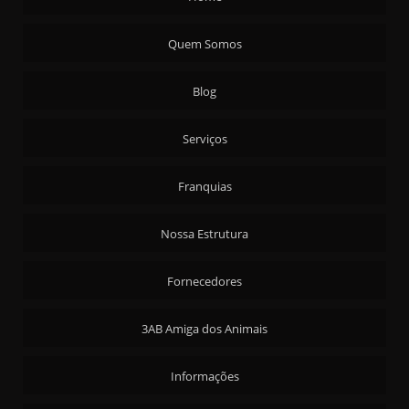
ALIMENTAÇÃO TERCEIRIZADA PARA INDÚSTRIAS MULTINACIONAIS
BUFFET EMPRESA EVENTOS
Quem Somos
BUFFET EMPRESARIAL
Blog
BUFFET PARA EMPRESA
BUFFET PARA GRANDES EMPRESAS
Serviços
CONTRATO DE ALIMENTAÇÃO INDUSTRIAL
CONTRATO DE ALIMENTAÇÃO PARA INDÚSTRIAS
Franquias
EMPRESA DE ALIMENTAÇÃO EMPRESARIAL
Nossa Estrutura
EMPRESA DE ALIMENTAÇÃO INDUSTRIAL PARA GRANDES EMPRESAS
EMPRESA DE ALIMENTAÇÃO PARA INDÚSTRIAS
Fornecedores
EMPRESA DE ALIMENTAÇÃO PARA MATRIZ E FILIAIS
3AB Amiga dos Animais
EMPRESAS FORNECEDORAS DE ALIMENTAÇÃO COLETIVA
FORNECEDOR DE ALIMENTAÇÃO INDUSTRIAL
Informações
FORNECEDOR DE ALIMENTAÇÃO PARA EMPRESAS MULTINACIONAIS