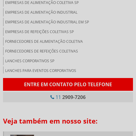
EMPRESAS DE ALIMENTAÇÃO COLETIVA SP
EMPRESAS DE ALIMENTAÇÃO INDUSTRIAL
EMPRESAS DE ALIMENTAÇÃO INDUSTRIAL EM SP
EMPRESAS DE REFEIÇÕES COLETIVAS SP
FORNECEDORES DE ALIMENTAÇÃO COLETIVA
FORNECEDORES DE REFEIÇÕES COLETIVAS
LANCHES CORPORATIVOS SP
LANCHES PARA EVENTOS CORPORATIVOS
LANCHONETE CORPORATIVA
ENTRE EM CONTATO PELO TELEFONE
LANCHONETE PARA EMPRESAS
11
2909-7206
NUTRIÇÃO CORPORATIVA
PRESTADORA DE SERVIÇOS DE ALIMENTAÇÃO COLETIVA
Veja também em nosso site:
RESTAURANTE DE COLETIVIDADE
RESTAURANTES CORPORATIVOS SP