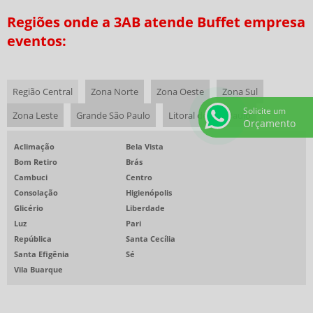
Regiões onde a 3AB atende Buffet empresa
REFEIÇÕES COLETIVAS SP
eventos:
SERVIÇOS DE ALIMENTAÇÃO PRIVATIVOS
COFFEE BREAK PARA EVENTOS
RESTAURANTE CORPORATIVO
Região Central
Zona Norte
Zona Oeste
Zona Sul
Solicite um
EMPRESAS DE ALIMENTAÇÃO SAUDÁVEL
Zona Leste
Grande São Paulo
Litoral de São Paulo
Orçamento
EMPRESAS PRESTADORAS DE SERVIÇOS DE ALIMENTAÇÃO COLETIVA
Aclimação
Bela Vista
RESTAURANTE EVENTO CORPORATIVO
Bom Retiro
Brás
Cambuci
Centro
BUFFET ALMOÇO CORPORATIVO
Consolação
Higienópolis
RESTAURANTE EVENTO CORPORATIVO SP
Glicério
Liberdade
ALIMENTAÇÃO COLETIVA PARA GRANDES EMPRESAS
Luz
Pari
República
Santa Cecília
ALIMENTAÇÃO COLETIVA PARA INDÚSTRIAS
Santa Efigênia
Sé
ALIMENTAÇÃO EMPRESARIAL
Vila Buarque
ALIMENTAÇÃO PARA GRANDES CORPORAÇÕES
ALIMENTAÇÃO PARA GRANDES EMPRESAS