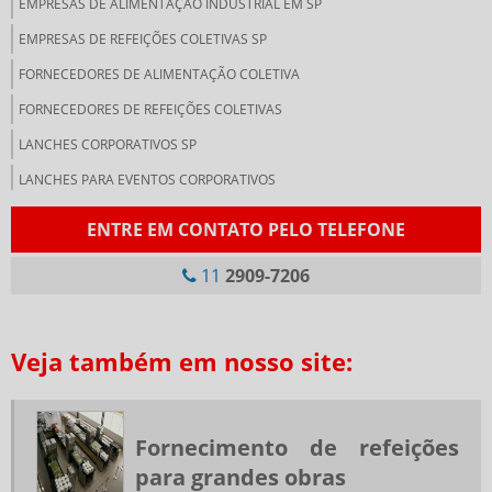
EMPRESAS DE ALIMENTAÇÃO INDUSTRIAL EM SP
EMPRESAS DE REFEIÇÕES COLETIVAS SP
FORNECEDORES DE ALIMENTAÇÃO COLETIVA
FORNECEDORES DE REFEIÇÕES COLETIVAS
LANCHES CORPORATIVOS SP
LANCHES PARA EVENTOS CORPORATIVOS
LANCHONETE CORPORATIVA
ENTRE EM CONTATO PELO TELEFONE
LANCHONETE PARA EMPRESAS
11
2909-7206
NUTRIÇÃO CORPORATIVA
PRESTADORA DE SERVIÇOS DE ALIMENTAÇÃO COLETIVA
Veja também em nosso site:
RESTAURANTE DE COLETIVIDADE
RESTAURANTES CORPORATIVOS SP
RESTAURANTES INDUSTRIAIS SP
Fornecimento de refeições
RESTAURANTES TERCEIRIZADOS PARA EMPRESAS
para grandes obras