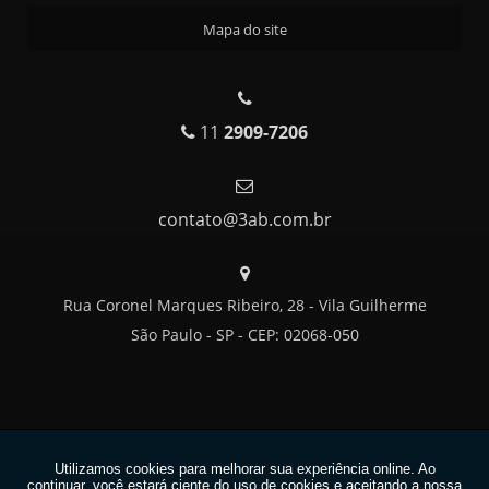
FORNECEDOR DE REFEIÇÕES INDUSTRIAIS
Mapa do site
FORNECEDOR DE REFEIÇÕES PARA INDÚSTRIAS
FORNECEDOR HOMOLOGADO DE REFEIÇÕES INDUSTRIAIS
FORNECEDORA DE ALIMENTAÇÃO INDUSTRIAL
11
2909-7206
FORNECEDORES DE ALIMENTAÇÃO CORPORATIVA
FORNECEDORES DE REFEIÇÕES PARA EMPRESAS
FORNECIMENTO DE COMIDA PARA EMPRESAS
contato@3ab.com.br
FORNECIMENTO DE REFEIÇÕES COLETIVAS
FORNECIMENTO DE REFEIÇÕES PARA EMPRESAS
Rua Coronel Marques Ribeiro, 28 - Vila Guilherme
FORNECIMENTO DE REFEIÇÕES PARA GRANDES OBRAS
São Paulo - SP - CEP: 02068-050
REFEIÇÕES CORPORATIVAS
REFEIÇÕES CORPORATIVAS SOB CONTRATO
REFEIÇÕES EMPRESARIAIS
Copyright © 3AB. (Lei 9610 de 19/02/1998)
REFEIÇÕES INDUSTRIAIS
W3C