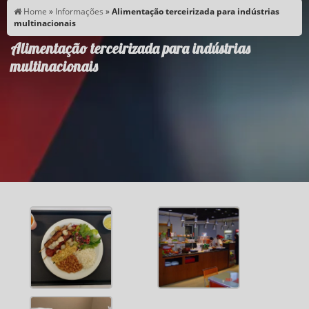
Home
»
Informações
»
Alimentação terceirizada para indústrias
multinacionais
Alimentação terceirizada para indústrias
multinacionais