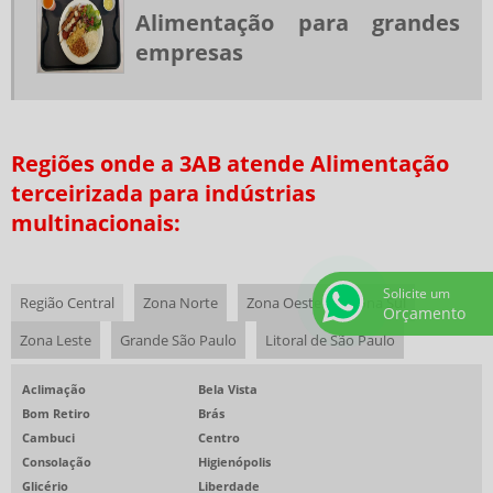
TERCEIRIZAÇÃO ALIMENTAÇÃO COLETIVA
Alimentação para grandes
TERCEIRIZAÇÃO DE REFEIÇÕES
empresas
EMPRESAS DE COZINHA INDUSTRIAL EM SP
COFFEE BREAK PARA EVENTOS CORPORATIVOS
REFEIÇÕES COLETIVAS SP
Regiões onde a 3AB atende Alimentação
SERVIÇOS DE ALIMENTAÇÃO PRIVATIVOS
terceirizada para indústrias
multinacionais:
COFFEE BREAK PARA EVENTOS
RESTAURANTE CORPORATIVO
EMPRESAS DE ALIMENTAÇÃO SAUDÁVEL
Solicite um
Região Central
Zona Norte
Zona Oeste
Zona Sul
Orçamento
EMPRESAS PRESTADORAS DE SERVIÇOS DE ALIMENTAÇÃO COLETIVA
Zona Leste
Grande São Paulo
Litoral de São Paulo
RESTAURANTE EVENTO CORPORATIVO
Aclimação
Bela Vista
BUFFET ALMOÇO CORPORATIVO
Bom Retiro
Brás
RESTAURANTE EVENTO CORPORATIVO SP
Cambuci
Centro
Consolação
Higienópolis
ALIMENTAÇÃO COLETIVA PARA GRANDES EMPRESAS
Glicério
Liberdade