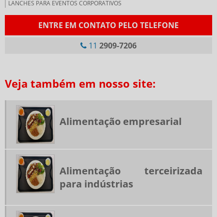
LANCHES PARA EVENTOS CORPORATIVOS
LANCHONETE CORPORATIVA
ENTRE EM CONTATO PELO TELEFONE
LANCHONETE PARA EMPRESAS
11
2909-7206
NUTRIÇÃO CORPORATIVA
PRESTADORA DE SERVIÇOS DE ALIMENTAÇÃO COLETIVA
Veja também em nosso site:
RESTAURANTE DE COLETIVIDADE
RESTAURANTES CORPORATIVOS SP
RESTAURANTES INDUSTRIAIS SP
Alimentação empresarial
RESTAURANTES TERCEIRIZADOS PARA EMPRESAS
SERVIÇO DE ALIMENTAÇÃO PARA EMPRESAS
SERVIÇO DE FORNECIMENTO DE REFEIÇÃO
Alimentação terceirizada
SERVIÇOS DE ALIMENTAÇÃO
para indústrias
SERVIÇOS DE ALIMENTAÇÃO CORPORATIVA
SERVIÇOS DE REFEIÇÕES COLETIVAS