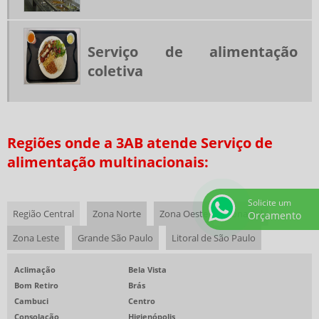
SERVIÇOS DE REFEIÇÕES COLETIVAS
TERCEIRIZAÇÃO ALIMENTAÇÃO COLETIVA
Serviço de alimentação
TERCEIRIZAÇÃO DE REFEIÇÕES
coletiva
EMPRESAS DE COZINHA INDUSTRIAL EM SP
COFFEE BREAK PARA EVENTOS CORPORATIVOS
REFEIÇÕES COLETIVAS SP
Regiões onde a 3AB atende Serviço de
SERVIÇOS DE ALIMENTAÇÃO PRIVATIVOS
alimentação multinacionais:
COFFEE BREAK PARA EVENTOS
RESTAURANTE CORPORATIVO
Solicite um
Região Central
Zona Norte
Zona Oeste
Zona Sul
Orçamento
EMPRESAS DE ALIMENTAÇÃO SAUDÁVEL
Zona Leste
Grande São Paulo
Litoral de São Paulo
EMPRESAS PRESTADORAS DE SERVIÇOS DE ALIMENTAÇÃO COLETIVA
RESTAURANTE EVENTO CORPORATIVO
Aclimação
Bela Vista
Bom Retiro
Brás
BUFFET ALMOÇO CORPORATIVO
Cambuci
Centro
RESTAURANTE EVENTO CORPORATIVO SP
Consolação
Higienópolis