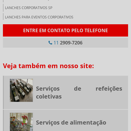
LANCHES CORPORATIVOS SP
LANCHES PARA EVENTOS CORPORATIVOS
LANCHONETE CORPORATIVA
ENTRE EM CONTATO PELO TELEFONE
LANCHONETE PARA EMPRESAS
11
2909-7206
NUTRIÇÃO CORPORATIVA
PRESTADORA DE SERVIÇOS DE ALIMENTAÇÃO COLETIVA
Veja também em nosso site:
RESTAURANTE DE COLETIVIDADE
RESTAURANTES CORPORATIVOS SP
RESTAURANTES INDUSTRIAIS SP
Serviços de refeições
RESTAURANTES TERCEIRIZADOS PARA EMPRESAS
coletivas
SERVIÇO DE ALIMENTAÇÃO PARA EMPRESAS
SERVIÇO DE FORNECIMENTO DE REFEIÇÃO
SERVIÇOS DE ALIMENTAÇÃO
Serviços de alimentação
SERVIÇOS DE ALIMENTAÇÃO CORPORATIVA