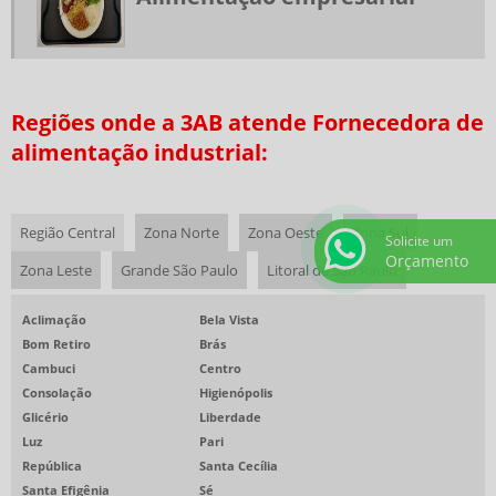
TERCEIRIZAÇÃO DE REFEIÇÕES
EMPRESAS DE COZINHA INDUSTRIAL EM SP
COFFEE BREAK PARA EVENTOS CORPORATIVOS
REFEIÇÕES COLETIVAS SP
Regiões onde a 3AB atende Fornecedora de
SERVIÇOS DE ALIMENTAÇÃO PRIVATIVOS
alimentação industrial:
COFFEE BREAK PARA EVENTOS
RESTAURANTE CORPORATIVO
Região Central
Zona Norte
Zona Oeste
Zona Sul
Solicite um
EMPRESAS DE ALIMENTAÇÃO SAUDÁVEL
Orçamento
Zona Leste
Grande São Paulo
Litoral de São Paulo
EMPRESAS PRESTADORAS DE SERVIÇOS DE ALIMENTAÇÃO COLETIVA
RESTAURANTE EVENTO CORPORATIVO
Aclimação
Bela Vista
Bom Retiro
Brás
BUFFET ALMOÇO CORPORATIVO
Cambuci
Centro
RESTAURANTE EVENTO CORPORATIVO SP
Consolação
Higienópolis
Glicério
Liberdade
ALIMENTAÇÃO COLETIVA PARA GRANDES EMPRESAS
Luz
Pari
ALIMENTAÇÃO COLETIVA PARA INDÚSTRIAS
República
Santa Cecília
Santa Efigênia
Sé