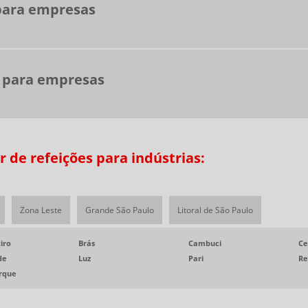
para empresas
s para empresas
 de refeições para indústrias:
Zona Leste
Grande São Paulo
Litoral de São Paulo
iro
Brás
Cambuci
Ce
de
Luz
Pari
Re
arque