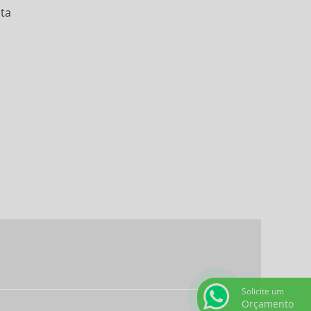
SERVIÇOS DE ALIMENTAÇÃO CORPORATIVA
ta
SERVIÇOS DE REFEIÇÕES COLETIVAS
TERCEIRIZAÇÃO ALIMENTAÇÃO COLETIVA
TERCEIRIZAÇÃO DE REFEIÇÕES
EMPRESAS DE COZINHA INDUSTRIAL EM SP
COFFEE BREAK PARA EVENTOS CORPORATIVOS
REFEIÇÕES COLETIVAS SP
SERVIÇOS DE ALIMENTAÇÃO PRIVATIVOS
COFFEE BREAK PARA EVENTOS
RESTAURANTE CORPORATIVO
EMPRESAS DE ALIMENTAÇÃO SAUDÁVEL
EMPRESAS PRESTADORAS DE SERVIÇOS DE
ALIMENTAÇÃO COLETIVA
RESTAURANTE EVENTO CORPORATIVO
Solicite um
Orçamento
BUFFET ALMOÇO CORPORATIVO