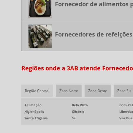
Fornecedor de alimentos 
Fornecedores de refeiçõe
Regiões onde a 3AB atende Fornecedor
Região Central
Zona Norte
Zona Oeste
Zona Sul
Aclimação
Bela Vista
Bom Ret
Higienópolis
Glicério
Liberda
Santa Efigênia
Sé
Vila Bu