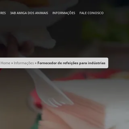
RES
3AB AMIGA DOS ANIMAIS
INFORMAÇÕES
FALE CONOSCO
Home
»
Informações
»
Fornecedor de refeições para indústrias