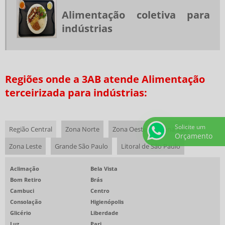
Alimentação coletiva para
TERCEIRIZAÇÃO ALIMENTAÇÃO COLETIVA
indústrias
TERCEIRIZAÇÃO DE REFEIÇÕES
EMPRESAS DE COZINHA INDUSTRIAL EM SP
COFFEE BREAK PARA EVENTOS CORPORATIVOS
Regiões onde a 3AB atende Alimentação
REFEIÇÕES COLETIVAS SP
terceirizada para indústrias:
SERVIÇOS DE ALIMENTAÇÃO PRIVATIVOS
COFFEE BREAK PARA EVENTOS
Solicite um
RESTAURANTE CORPORATIVO
Região Central
Zona Norte
Zona Oeste
Zona Sul
Orçamento
EMPRESAS DE ALIMENTAÇÃO SAUDÁVEL
Zona Leste
Grande São Paulo
Litoral de São Paulo
EMPRESAS PRESTADORAS DE SERVIÇOS DE ALIMENTAÇÃO COLETIVA
Aclimação
Bela Vista
RESTAURANTE EVENTO CORPORATIVO
Bom Retiro
Brás
Cambuci
Centro
BUFFET ALMOÇO CORPORATIVO
Consolação
Higienópolis
RESTAURANTE EVENTO CORPORATIVO SP
Glicério
Liberdade
ALIMENTAÇÃO COLETIVA PARA GRANDES EMPRESAS
Luz
Pari