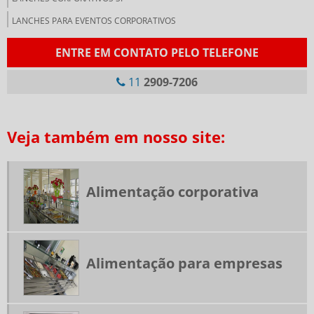
LANCHES PARA EVENTOS CORPORATIVOS
LANCHONETE CORPORATIVA
ENTRE EM CONTATO PELO TELEFONE
LANCHONETE PARA EMPRESAS
11
2909-7206
NUTRIÇÃO CORPORATIVA
PRESTADORA DE SERVIÇOS DE ALIMENTAÇÃO COLETIVA
Veja também em nosso site:
RESTAURANTE DE COLETIVIDADE
RESTAURANTES CORPORATIVOS SP
RESTAURANTES INDUSTRIAIS SP
Alimentação corporativa
RESTAURANTES TERCEIRIZADOS PARA EMPRESAS
SERVIÇO DE ALIMENTAÇÃO PARA EMPRESAS
SERVIÇO DE FORNECIMENTO DE REFEIÇÃO
Alimentação para empresas
SERVIÇOS DE ALIMENTAÇÃO
SERVIÇOS DE ALIMENTAÇÃO CORPORATIVA
SERVIÇOS DE REFEIÇÕES COLETIVAS