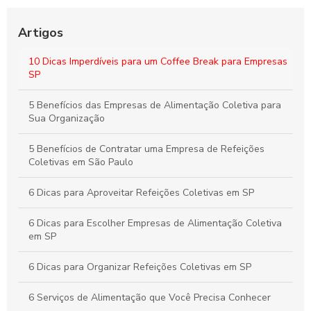
Estratégias para um Coffee Break Corporativo que
Potencializa a Produtividade e o Bem-Estar da Equipe
Artigos
Buffet para Empresas em São Paulo: Guia Completo para
10 Dicas Imperdíveis para um Coffee Break para Empresas
Organizar Eventos Corporativos Perfeitos
SP
Buffet Corporativo em SP: Como Escolher o Serviço Ideal para
5 Benefícios das Empresas de Alimentação Coletiva para
Seu Evento Empresarial
Sua Organização
5 Benefícios de Contratar uma Empresa de Refeições
Coletivas em São Paulo
6 Dicas para Aproveitar Refeições Coletivas em SP
6 Dicas para Escolher Empresas de Alimentação Coletiva
em SP
6 Dicas para Organizar Refeições Coletivas em SP
6 Serviços de Alimentação que Você Precisa Conhecer