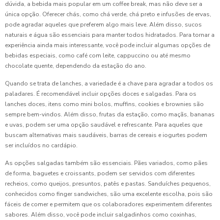
dúvida, a bebida mais popular em um coffee break, mas não deve ser a
única opção. Oferecer chás, como chá verde, chá preto e infusões de ervas,
pode agradar aqueles que preferem algo mais leve. Além disso, sucos
naturais e água são essenciais para manter todos hidratados. Para tornar a
experiência ainda mais interessante, você pode incluir algumas opções de
bebidas especiais, como café com leite, cappuccino ou até mesmo
chocolate quente, dependendo da estação do ano.
Quando se trata de lanches, a variedade é a chave para agradar a todos os
paladares. É recomendável incluir opções doces e salgadas. Para os
lanches doces, itens como mini bolos, muffins, cookies e brownies são
sempre bem-vindos. Além disso, frutas da estação, como maçãs, bananas
e uvas, podem ser uma opção saudável e refrescante. Para aqueles que
buscam alternativas mais saudáveis, barras de cereais e iogurtes podem
ser incluídos no cardápio.
As opções salgadas também são essenciais. Pães variados, como pães
de forma, baguetes e croissants, podem ser servidos com diferentes
recheios, como queijos, presuntos, patês e pastas. Sanduíches pequenos,
conhecidos como finger sandwiches, são uma excelente escolha, pois são
fáceis de comer e permitem que os colaboradores experimentem diferentes
sabores. Além disso, você pode incluir salgadinhos como coxinhas,