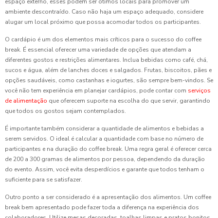
espaço externo, esses podem ser ótimos locais para promover um
ambiente descontraído. Caso não haja um espaço adequado, considere
alugar um local próximo que possa acomodar todos os participantes.
O cardápio é um dos elementos mais críticos para o sucesso do coffee
break. É essencial oferecer uma variedade de opções que atendam a
diferentes gostos e restrições alimentares. Inclua bebidas como café, chá,
sucos e água, além de lanches doces e salgados. Frutas, biscoitos, pães e
opções saudáveis, como castanhas e iogurtes, são sempre bem-vindos. Se
você não tem experiência em planejar cardápios, pode contar com
serviços
de alimentação
que oferecem suporte na escolha do que servir, garantindo
que todos os gostos sejam contemplados.
É importante também considerar a quantidade de alimentos e bebidas a
serem servidos. O ideal é calcular a quantidade com base no número de
participantes e na duração do coffee break. Uma regra geral é oferecer cerca
de 200 a 300 gramas de alimentos por pessoa, dependendo da duração
do evento. Assim, você evita desperdícios e garante que todos tenham o
suficiente para se satisfazer.
Outro ponto a ser considerado é a apresentação dos alimentos. Um coffee
break bem apresentado pode fazer toda a diferença na experiência dos
colaboradores. Utilize mesas decoradas, toalhas limpas e pratos bonitos.