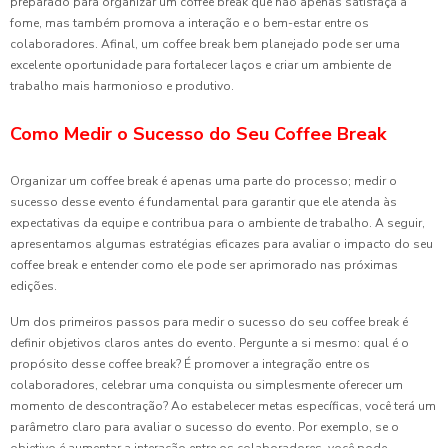
preparado para organizar um coffee break que não apenas satisfaça a
fome, mas também promova a interação e o bem-estar entre os
colaboradores. Afinal, um coffee break bem planejado pode ser uma
excelente oportunidade para fortalecer laços e criar um ambiente de
trabalho mais harmonioso e produtivo.
Como Medir o Sucesso do Seu Coffee Break
Organizar um coffee break é apenas uma parte do processo; medir o
sucesso desse evento é fundamental para garantir que ele atenda às
expectativas da equipe e contribua para o ambiente de trabalho. A seguir,
apresentamos algumas estratégias eficazes para avaliar o impacto do seu
coffee break e entender como ele pode ser aprimorado nas próximas
edições.
Um dos primeiros passos para medir o sucesso do seu coffee break é
definir objetivos claros antes do evento. Pergunte a si mesmo: qual é o
propósito desse coffee break? É promover a integração entre os
colaboradores, celebrar uma conquista ou simplesmente oferecer um
momento de descontração? Ao estabelecer metas específicas, você terá um
parâmetro claro para avaliar o sucesso do evento. Por exemplo, se o
objetivo é aumentar a interação entre os colaboradores, você pode