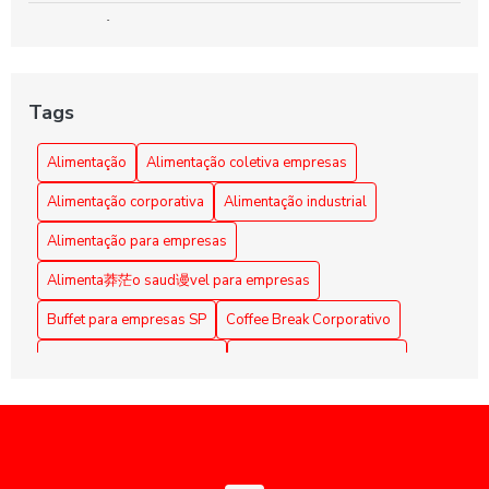
A importância da alimentação coletiva empresarial
Alimentação Coletiva e sua Influência na Transformação
da Cultura Organizacional Empresarial
Tags
Alimentação Coletiva em Empresas: Benefícios e Dicas
Alimentação
Alimentação coletiva empresas
Alimentação Coletiva em Empresas: Benefícios e
Alimentação corporativa
Alimentação industrial
Estratégias Eficazes
Alimentação para empresas
Alimentação Coletiva em Empresas: Benefícios e Práticas
Alimenta莽茫o saud谩vel para empresas
Alimentação coletiva em empresas: como implementar e os
Buffet para empresas SP
Coffee Break Corporativo
benefícios para a equipe
Coffee Break para Eventos
Coffee break corporativo
Alimentação Coletiva em Empresas: Melhore a Qualidade
de Vida dos Funcionários
Coffee break empresarial
Coffee break para reuniões
Empresas de alimentação coletiva
Alimentação coletiva empresas: como otimizar e engajar
colaboradores
Empresas de alimentação coletiva SP