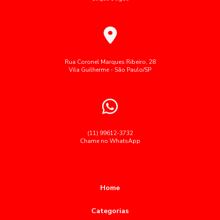
Potencializam a Produtividade no Trabalho
Fornecedores de cozinhas industriais
Alimentação corporativa transforma a saúde e
Fornecimento de café da manhã para empresas
produtividade no ambiente de trabalho
Fornecimento de refeições corporativas
Alimentação Corporativa: Como Melhorar a Qualidade e
Gestão de restaurante corporativo
Refeições coletivas SP
Rua Coronel Marques Ribeiro, 28
Bem-Estar nas Empresas
Vila Guilherme - São Paulo/SP
Refeições industriais
Restaurante corporativo
Alimentação corporativa: como melhorar a saúde e a
produtividade no ambiente de trabalho
Segue palavras-chave cedidas como brinde:
Serviço buffet para grandes empresas
Alimentação corporativa: como melhorar a saúde e a
produtividade no trabalho
Serviço de alimentação para empresas
(11) 99612-3732
Chame no WhatsApp
Alimentação Corporativa: Como Transformar a Experiência
Terceirização de restaurantes em empresas
Gastronômica no Trabalho
Terceiriza莽茫o alimenta莽茫o coletiva
alimentação
Alimentação Corporativa: Como Transformar sua Empresa
almoço empresas restaurante
almoço para empresas
com Menus Saudáveis
Home
buffet almoço corporativo
buffet para empresas sp
Alimentação Corporativa: Estratégias para Melhorar o
Categorias
Ambiente de Trabalho e Impulsionar a Produtividade
coffee break corporativo sp
coffee break para empresas sp