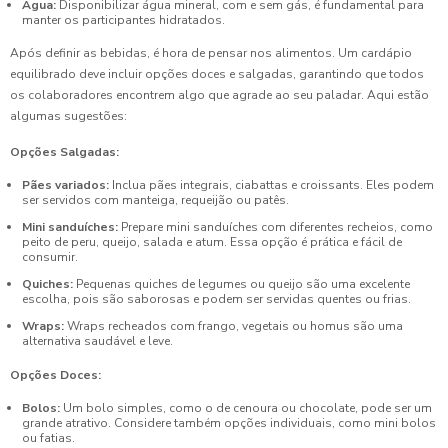
Água:
Disponibilizar água mineral, com e sem gás, é fundamental para
manter os participantes hidratados.
Após definir as bebidas, é hora de pensar nos alimentos. Um cardápio
equilibrado deve incluir opções doces e salgadas, garantindo que todos
os colaboradores encontrem algo que agrade ao seu paladar. Aqui estão
algumas sugestões:
Opções Salgadas:
Pães variados:
Inclua pães integrais, ciabattas e croissants. Eles podem
ser servidos com manteiga, requeijão ou patês.
Mini sanduíches:
Prepare mini sanduíches com diferentes recheios, como
peito de peru, queijo, salada e atum. Essa opção é prática e fácil de
consumir.
Quiches:
Pequenas quiches de legumes ou queijo são uma excelente
escolha, pois são saborosas e podem ser servidas quentes ou frias.
Wraps:
Wraps recheados com frango, vegetais ou homus são uma
alternativa saudável e leve.
Opções Doces:
Bolos:
Um bolo simples, como o de cenoura ou chocolate, pode ser um
grande atrativo. Considere também opções individuais, como mini bolos
ou fatias.