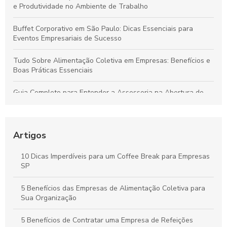
e Produtividade no Ambiente de Trabalho
Buffet Corporativo em São Paulo: Dicas Essenciais para
Eventos Empresariais de Sucesso
Tudo Sobre Alimentação Coletiva em Empresas: Benefícios e
Boas Práticas Essenciais
Guia Completo para Entender a Assessoria na Abertura de
Empresas
Como Organizar um Coffee Break Corporativo Eficiente para
Melhorar o Ambiente de Trabalho
Artigos
Estratégias para um Coffee Break Corporativo que
10 Dicas Imperdíveis para um Coffee Break para Empresas
Potencializa a Produtividade e o Bem-Estar da Equipe
SP
Buffet para Empresas em São Paulo: Guia Completo para
5 Benefícios das Empresas de Alimentação Coletiva para
Organizar Eventos Corporativos Perfeitos
Sua Organização
5 Benefícios de Contratar uma Empresa de Refeições