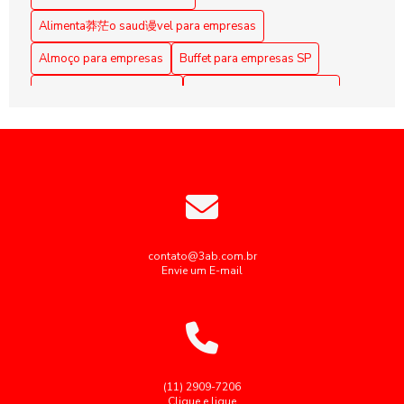
Alimentação Coletiva em Empresas: Benefícios e Práticas
Alimenta莽茫o saud谩vel para empresas
Alimentação coletiva em empresas: como implementar e os
Almoço para empresas
Buffet para empresas SP
benefícios para a equipe
Coffee Break Corporativo
Coffee Break para Eventos
Alimentação Coletiva em Empresas: Melhore a Qualidade
de Vida dos Funcionários
Coffee break corporativo
Coffee break empresarial
Coffee break para reuniões
Alimentação coletiva empresas: como otimizar e engajar
colaboradores
Empresas de alimentação coletiva
Alimentação Corporativa Eficiente: Benefícios do Buffet
Empresas de alimentação coletiva SP
Personalizado para Grandes Empresas
Empresas de alimentação industrial
contato@3ab.com.br
Envie um E-mail
Alimentação Corporativa Eficiente: Dicas para Promover
Empresas de cozinha industrial em sp
Saúde e Aumentar a Produtividade no Trabalho
Empresas fornecedoras de alimentação coletiva
Alimentação Corporativa Saudável: Estratégias para
Potencializar o Bem-Estar no Trabalho
Fornecedores de alimentação coletiva
Fornecedores de alimentação industrial
(11) 2909-7206
Alimentação Corporativa Saudável: Refeições que
Clique e ligue