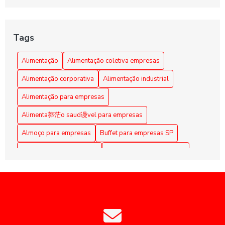
Alimentação Coletiva e sua Influência na Transformação
da Cultura Organizacional Empresarial
Tags
Alimentação Coletiva em Empresas: Benefícios e Dicas
Alimentação
Alimentação coletiva empresas
Alimentação Coletiva em Empresas: Benefícios e
Alimentação corporativa
Alimentação industrial
Estratégias Eficazes
Alimentação para empresas
Alimentação Coletiva em Empresas: Benefícios e Práticas
Alimenta莽茫o saud谩vel para empresas
Alimentação coletiva em empresas: como implementar e os
Almoço para empresas
Buffet para empresas SP
benefícios para a equipe
Coffee Break Corporativo
Coffee Break para Eventos
Alimentação Coletiva em Empresas: Melhore a Qualidade
de Vida dos Funcionários
Coffee break corporativo
Coffee break empresarial
Coffee break para reuniões
Alimentação coletiva empresas: como otimizar e engajar
colaboradores
Empresas de alimentação coletiva
Alimentação Corporativa Eficiente: Benefícios do Buffet
Empresas de alimentação coletiva SP