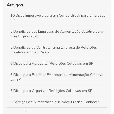
Empresas
Artigos
Como Organizar um Coffee Break Corporativo Eficiente para
10 Dicas Imperdíveis para um Coffee Break para Empresas
Melhorar o Ambiente de Trabalho
SP
Estratégias para um Coffee Break Corporativo que
5 Benefícios das Empresas de Alimentação Coletiva para
Potencializa a Produtividade e o Bem-Estar da Equipe
Sua Organização
5 Benefícios de Contratar uma Empresa de Refeições
Coletivas em São Paulo
6 Dicas para Aproveitar Refeições Coletivas em SP
6 Dicas para Escolher Empresas de Alimentação Coletiva
em SP
6 Dicas para Organizar Refeições Coletivas em SP
6 Serviços de Alimentação que Você Precisa Conhecer
A importância da alimentação coletiva empresarial