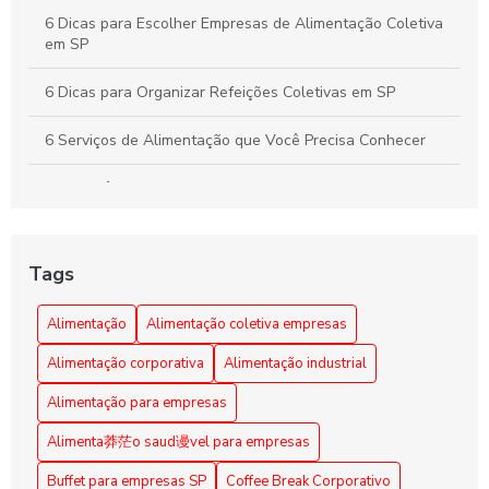
6 Dicas para Escolher Empresas de Alimentação Coletiva
em SP
6 Dicas para Organizar Refeições Coletivas em SP
6 Serviços de Alimentação que Você Precisa Conhecer
A importância da alimentação coletiva empresarial
Alimentação Coletiva e sua Influência na Transformação
da Cultura Organizacional Empresarial
Tags
Alimentação Coletiva em Empresas: Benefícios e Dicas
Alimentação
Alimentação coletiva empresas
Alimentação Coletiva em Empresas: Benefícios e
Alimentação corporativa
Alimentação industrial
Estratégias Eficazes
Alimentação para empresas
Alimentação Coletiva em Empresas: Benefícios e Práticas
Alimenta莽茫o saud谩vel para empresas
Alimentação coletiva em empresas: como implementar e os
Buffet para empresas SP
Coffee Break Corporativo