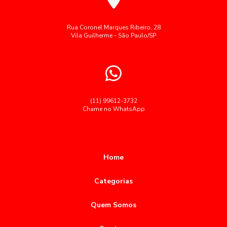
Gestão de restaurante corporativo
Refeições coletivas SP
Alimentação Corporativa: Como Melhorar a Qualidade e
Refeições industriais
Restaurante corporativo
Rua Coronel Marques Ribeiro, 28
Bem-Estar nas Empresas
Vila Guilherme - São Paulo/SP
Segue palavras-chave cedidas como brinde:
Alimentação corporativa: como melhorar a saúde e a
produtividade no ambiente de trabalho
Serviço buffet para grandes empresas
Serviço de alimentação para empresas
Alimentação corporativa: como melhorar a saúde e a
produtividade no trabalho
Terceirização de restaurantes em empresas
(11) 99612-3732
Chame no WhatsApp
Alimentação Corporativa: Como Transformar a Experiência
Terceiriza莽茫o alimenta莽茫o coletiva
alimentação
Gastronômica no Trabalho
almoço empresas restaurante
almoço para empresas
Alimentação Corporativa: Como Transformar sua Empresa
buffet almoço corporativo
buffet para empresas sp
com Menus Saudáveis
Home
coffee break corporativo sp
coffee break para empresas sp
Alimentação Corporativa: Estratégias para Melhorar o
Categorias
Ambiente de Trabalho e Impulsionar a Produtividade
coffee break para eventos corporativos
Quem Somos
cozinhas industriais sp
Alimentação Corporativa: Influência na Saúde e
Desempenho dos Funcionários
empresa de refeições coletivas em são paulo