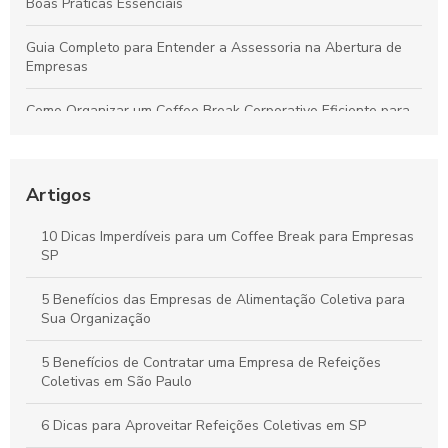
Boas Práticas Essenciais
Guia Completo para Entender a Assessoria na Abertura de
Empresas
Como Organizar um Coffee Break Corporativo Eficiente para
Melhorar o Ambiente de Trabalho
Estratégias para um Coffee Break Corporativo que
Potencializa a Produtividade e o Bem-Estar da Equipe
Artigos
Buffet para Empresas em São Paulo: Guia Completo para
10 Dicas Imperdíveis para um Coffee Break para Empresas
Organizar Eventos Corporativos Perfeitos
SP
Buffet Corporativo em SP: Como Escolher o Serviço Ideal para
5 Benefícios das Empresas de Alimentação Coletiva para
Seu Evento Empresarial
Sua Organização
5 Benefícios de Contratar uma Empresa de Refeições
Coletivas em São Paulo
6 Dicas para Aproveitar Refeições Coletivas em SP