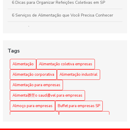
6 Dicas para Organizar Refeições Coletivas em SP
6 Serviços de Alimentação que Você Precisa Conhecer
A importância da alimentação coletiva empresarial
Alimentação Coletiva e sua Influência na Transformação
da Cultura Organizacional Empresarial
Tags
Alimentação Coletiva em Empresas: Benefícios e Dicas
Alimentação
Alimentação coletiva empresas
Alimentação Coletiva em Empresas: Benefícios e
Alimentação corporativa
Alimentação industrial
Estratégias Eficazes
Alimentação para empresas
Alimentação Coletiva em Empresas: Benefícios e Práticas
Alimenta莽茫o saud谩vel para empresas
Alimentação coletiva em empresas: como implementar e os
Almoço para empresas
Buffet para empresas SP
benefícios para a equipe
Coffee Break Corporativo
Coffee Break para Eventos
Alimentação Coletiva em Empresas: Melhore a Qualidade
de Vida dos Funcionários
Coffee break corporativo
Coffee break empresarial