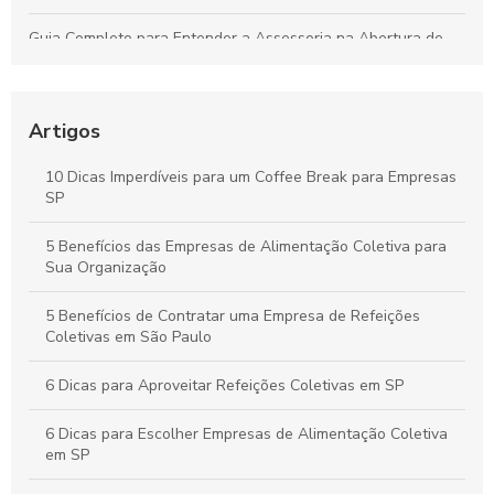
Guia Completo para Entender a Assessoria na Abertura de
Empresas
Como Organizar um Coffee Break Corporativo Eficiente para
Melhorar o Ambiente de Trabalho
Artigos
Estratégias para um Coffee Break Corporativo que
10 Dicas Imperdíveis para um Coffee Break para Empresas
Potencializa a Produtividade e o Bem-Estar da Equipe
SP
Buffet para Empresas em São Paulo: Guia Completo para
5 Benefícios das Empresas de Alimentação Coletiva para
Organizar Eventos Corporativos Perfeitos
Sua Organização
5 Benefícios de Contratar uma Empresa de Refeições
Coletivas em São Paulo
6 Dicas para Aproveitar Refeições Coletivas em SP
6 Dicas para Escolher Empresas de Alimentação Coletiva
em SP