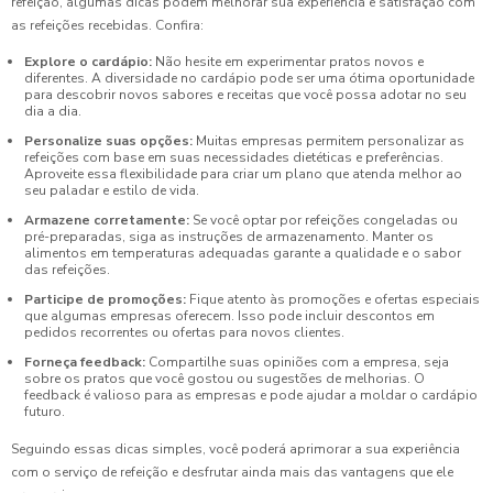
refeição, algumas dicas podem melhorar sua experiência e satisfação com
as refeições recebidas. Confira:
Explore o cardápio:
Não hesite em experimentar pratos novos e
diferentes. A diversidade no cardápio pode ser uma ótima oportunidade
para descobrir novos sabores e receitas que você possa adotar no seu
dia a dia.
Personalize suas opções:
Muitas empresas permitem personalizar as
refeições com base em suas necessidades dietéticas e preferências.
Aproveite essa flexibilidade para criar um plano que atenda melhor ao
seu paladar e estilo de vida.
Armazene corretamente:
Se você optar por refeições congeladas ou
pré-preparadas, siga as instruções de armazenamento. Manter os
alimentos em temperaturas adequadas garante a qualidade e o sabor
das refeições.
Participe de promoções:
Fique atento às promoções e ofertas especiais
que algumas empresas oferecem. Isso pode incluir descontos em
pedidos recorrentes ou ofertas para novos clientes.
Forneça feedback:
Compartilhe suas opiniões com a empresa, seja
sobre os pratos que você gostou ou sugestões de melhorias. O
feedback é valioso para as empresas e pode ajudar a moldar o cardápio
futuro.
Seguindo essas dicas simples, você poderá aprimorar a sua experiência
com o serviço de refeição e desfrutar ainda mais das vantagens que ele