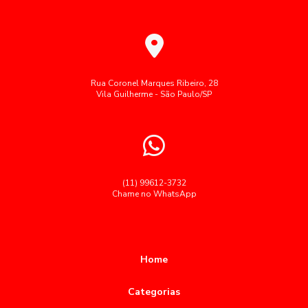
Fornecedores de cozinhas industriais
Alimentação corporativa transforma a saúde e
Fornecimento de café da manhã para empresas
produtividade no ambiente de trabalho
Fornecimento de refeições corporativas
Alimentação Corporativa: Como Melhorar a Qualidade e
Gestão de restaurante corporativo
Refeições coletivas SP
Rua Coronel Marques Ribeiro, 28
Bem-Estar nas Empresas
Vila Guilherme - São Paulo/SP
Refeições industriais
Restaurante corporativo
Alimentação corporativa: como melhorar a saúde e a
produtividade no ambiente de trabalho
Segue palavras-chave cedidas como brinde:
Serviço buffet para grandes empresas
Alimentação corporativa: como melhorar a saúde e a
produtividade no trabalho
Serviço de alimentação para empresas
(11) 99612-3732
Chame no WhatsApp
Alimentação Corporativa: Como Transformar a Experiência
Terceirização de restaurantes em empresas
Gastronômica no Trabalho
Terceiriza莽茫o alimenta莽茫o coletiva
alimentação
Alimentação Corporativa: Como Transformar sua Empresa
almoço empresas restaurante
almoço para empresas
com Menus Saudáveis
Home
buffet almoço corporativo
buffet para empresas sp
Alimentação Corporativa: Estratégias para Melhorar o
Categorias
Ambiente de Trabalho e Impulsionar a Produtividade
coffee break corporativo sp
coffee break para empresas sp