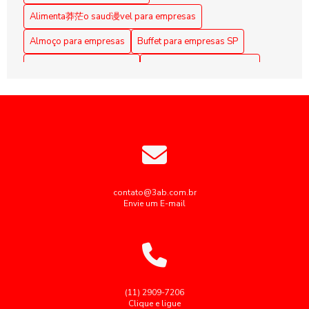
Alimentação Coletiva em Empresas: Benefícios e Práticas
Alimenta莽茫o saud谩vel para empresas
Alimentação coletiva em empresas: como implementar e os
Almoço para empresas
Buffet para empresas SP
benefícios para a equipe
Coffee Break Corporativo
Coffee Break para Eventos
Alimentação Coletiva em Empresas: Melhore a Qualidade
de Vida dos Funcionários
Coffee break corporativo
Coffee break empresarial
Coffee break para reuniões
Alimentação coletiva empresas: como otimizar e engajar
colaboradores
Empresas de alimentação coletiva
Alimentação Corporativa Eficiente: Benefícios do Buffet
Empresas de alimentação coletiva SP
Personalizado para Grandes Empresas
Empresas de alimentação industrial
contato@3ab.com.br
Envie um E-mail
Alimentação Corporativa Eficiente: Dicas para Promover
Empresas de cozinha industrial em sp
Saúde e Aumentar a Produtividade no Trabalho
Empresas fornecedoras de alimentação coletiva
Alimentação Corporativa Saudável: Estratégias para
Potencializar o Bem-Estar no Trabalho
Fornecedores de alimentação coletiva
Fornecedores de alimentação industrial
(11) 2909-7206
Alimentação Corporativa Saudável: Refeições que
Clique e ligue
Potencializam a Produtividade no Trabalho