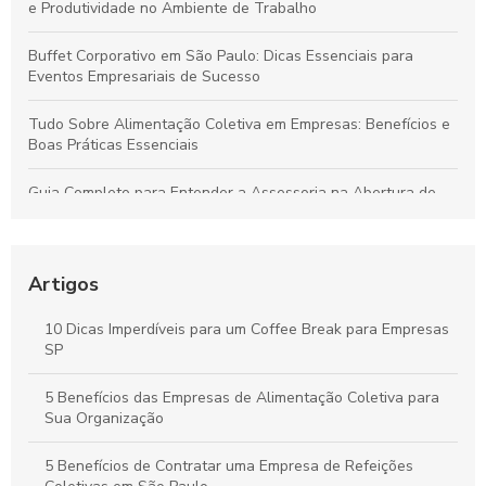
e Produtividade no Ambiente de Trabalho
Buffet Corporativo em São Paulo: Dicas Essenciais para
Eventos Empresariais de Sucesso
Tudo Sobre Alimentação Coletiva em Empresas: Benefícios e
Boas Práticas Essenciais
Guia Completo para Entender a Assessoria na Abertura de
Empresas
Como Organizar um Coffee Break Corporativo Eficiente para
Melhorar o Ambiente de Trabalho
Artigos
Estratégias para um Coffee Break Corporativo que
10 Dicas Imperdíveis para um Coffee Break para Empresas
Potencializa a Produtividade e o Bem-Estar da Equipe
SP
Buffet para Empresas em São Paulo: Guia Completo para
5 Benefícios das Empresas de Alimentação Coletiva para
Organizar Eventos Corporativos Perfeitos
Sua Organização
5 Benefícios de Contratar uma Empresa de Refeições