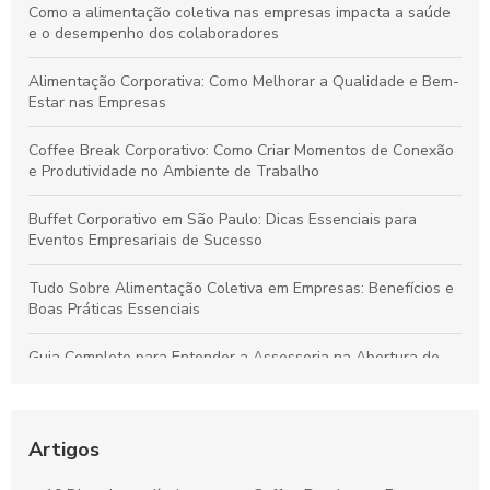
Como a alimentação coletiva nas empresas impacta a saúde
e o desempenho dos colaboradores
Alimentação Corporativa: Como Melhorar a Qualidade e Bem-
Estar nas Empresas
Coffee Break Corporativo: Como Criar Momentos de Conexão
e Produtividade no Ambiente de Trabalho
Buffet Corporativo em São Paulo: Dicas Essenciais para
Eventos Empresariais de Sucesso
Tudo Sobre Alimentação Coletiva em Empresas: Benefícios e
Boas Práticas Essenciais
Guia Completo para Entender a Assessoria na Abertura de
Empresas
Como Organizar um Coffee Break Corporativo Eficiente para
Melhorar o Ambiente de Trabalho
Artigos