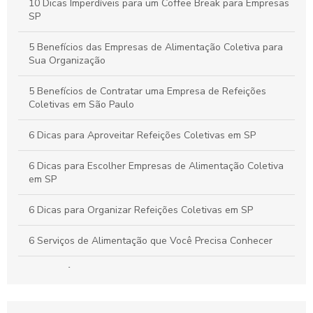
Estratégias para um Coffee Break Corporativo que
10 Dicas Imperdíveis para um Coffee Break para Empresas
Potencializa a Produtividade e o Bem-Estar da Equipe
SP
Buffet para Empresas em São Paulo: Guia Completo para
5 Benefícios das Empresas de Alimentação Coletiva para
Organizar Eventos Corporativos Perfeitos
Sua Organização
5 Benefícios de Contratar uma Empresa de Refeições
Coletivas em São Paulo
6 Dicas para Aproveitar Refeições Coletivas em SP
6 Dicas para Escolher Empresas de Alimentação Coletiva
em SP
6 Dicas para Organizar Refeições Coletivas em SP
6 Serviços de Alimentação que Você Precisa Conhecer
A importância da alimentação coletiva empresarial
Alimentação Coletiva e sua Influência na Transformação