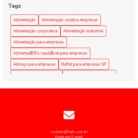
da Cultura Organizacional Empresarial
Tags
Alimentação Coletiva em Empresas: Benefícios e Dicas
Alimentação
Alimentação coletiva empresas
Alimentação Coletiva em Empresas: Benefícios e
Alimentação corporativa
Alimentação industrial
Estratégias Eficazes
Alimentação para empresas
Alimentação Coletiva em Empresas: Benefícios e Práticas
Alimenta莽茫o saud谩vel para empresas
Alimentação coletiva em empresas: como implementar e os
Almoço para empresas
Buffet para empresas SP
benefícios para a equipe
Coffee Break Corporativo
Coffee Break para Eventos
Alimentação Coletiva em Empresas: Melhore a Qualidade
de Vida dos Funcionários
Coffee break corporativo
Coffee break empresarial
Coffee break para reuniões
Alimentação coletiva empresas: como otimizar e engajar
colaboradores
Empresas de alimentação coletiva
Alimentação Corporativa Eficiente: Benefícios do Buffet
Empresas de alimentação coletiva SP
Personalizado para Grandes Empresas
Empresas de alimentação industrial
contato@3ab.com.br
Envie um E-mail