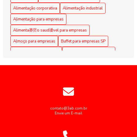
Alimentação Coletiva em Empresas: Benefícios e
Alimentação corporativa
Alimentação industrial
Estratégias Eficazes
Alimentação para empresas
Alimentação Coletiva em Empresas: Benefícios e Práticas
Alimenta莽茫o saud谩vel para empresas
Alimentação coletiva em empresas: como implementar e os
Almoço para empresas
Buffet para empresas SP
benefícios para a equipe
Coffee Break Corporativo
Coffee Break para Eventos
Alimentação Coletiva em Empresas: Melhore a Qualidade
de Vida dos Funcionários
Coffee break corporativo
Coffee break empresarial
Coffee break para reuniões
Alimentação coletiva empresas: como otimizar e engajar
colaboradores
Empresas de alimentação coletiva
Alimentação Corporativa Eficiente: Benefícios do Buffet
Empresas de alimentação coletiva SP
Personalizado para Grandes Empresas
Empresas de alimentação industrial
contato@3ab.com.br
Envie um E-mail
Alimentação Corporativa Eficiente: Dicas para Promover
Empresas de cozinha industrial em sp
Saúde e Aumentar a Produtividade no Trabalho
Empresas fornecedoras de alimentação coletiva
Alimentação Corporativa Saudável: Estratégias para