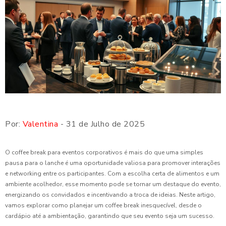
Por:
Valentina
- 31 de Julho de 2025
O coffee break para eventos corporativos é mais do que uma simples
pausa para o lanche é uma oportunidade valiosa para promover interações
e networking entre os participantes. Com a escolha certa de alimentos e um
ambiente acolhedor, esse momento pode se tornar um destaque do evento,
energizando os convidados e incentivando a troca de ideias. Neste artigo,
vamos explorar como planejar um coffee break inesquecível, desde o
cardápio até a ambientação, garantindo que seu evento seja um sucesso.