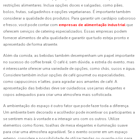
restrições alimentares. Inclua opções doces e salgadas, como pães,
bolos, frutas, salgadinhos e opções vegetarianas. É importante também
considerar a qualidade dos produtos. Para garantir um cardápio saboroso
e fresco, você pode contar com
empresas de alimentação industrial
que
oferecem serviços de catering especializados. Essas empresas podem
fornecer alimentos de alta qualidade e garantir que tudo esteja pronto e
apresentado de forma atraente.
Além da comida, as bebidas também desempenham um papel importante
no sucesso do coffee break. O café é, sem dúvida, a estrela do evento, mas
é interessante oferecer uma variedade de opções, como chás, sucos e água.
Considere também incluir opções de café gourmet ou especialidades,
como cappuccinos e lattes, para agradar aos amantes de café. A
apresentação das bebidas deve ser cuidadosa; use jarras elegantes e
copos adequados para criar uma atmosfera mais sofisticada.
A ambientação do espaço é outro fator que pode fazer toda a diferença.
Um ambiente bem decorado e acolhedor pode incentivar os participantes a
se sentirem mais à vontade e a interagir uns com os outros. Utilize
elementos como flores, toalhas de mesa elegantes e iluminação suave
para criar uma atmosfera agradável. Se o evento ocorrer em um espaço
externo, considere a possibilidade de utilizar tendas ou guarda-sóis para