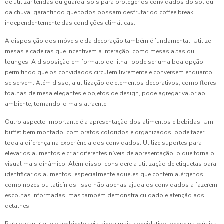
de utilizar tendas ou guarda-sóis para proteger os convidados do sol ou
da chuva, garantindo que todos possam desfrutar do coffee break
independentemente das condições climáticas.
A disposição dos móveis e da decoração também é fundamental. Utilize
mesas e cadeiras que incentivem a interação, como mesas altas ou
lounges. A disposição em formato de “ilha” pode ser uma boa opção,
permitindo que os convidados circulem livremente e conversem enquanto
se servem. Além disso, a utilização de elementos decorativos, como flores,
toalhas de mesa elegantes e objetos de design, pode agregar valor ao
ambiente, tornando-o mais atraente.
Outro aspecto importante é a apresentação dos alimentos e bebidas. Um
buffet bem montado, com pratos coloridos e organizados, pode fazer
toda a diferença na experiência dos convidados. Utilize suportes para
elevar os alimentos e criar diferentes níveis de apresentação, o que torna o
visual mais dinâmico. Além disso, considere a utilização de etiquetas para
identificar os alimentos, especialmente aqueles que contêm alérgenos,
como nozes ou laticínios. Isso não apenas ajuda os convidados a fazerem
escolhas informadas, mas também demonstra cuidado e atenção aos
detalhes.
Para garantir que o ambiente seja ainda mais convidativo, pense na música