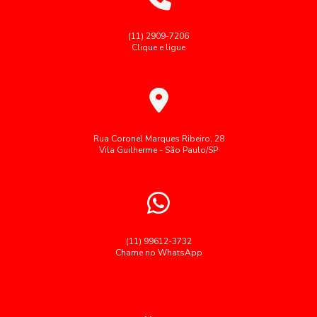
Potencializar o Bem-Estar no Trabalho
Fornecedores de alimentação coletiva
Fornecedores de alimentação industrial
(11) 2909-7206
Alimentação Corporativa Saudável: Refeições que
Clique e ligue
Potencializam a Produtividade no Trabalho
Fornecedores de cozinhas industriais
Alimentação corporativa transforma a saúde e
Fornecimento de café da manhã para empresas
produtividade no ambiente de trabalho
Fornecimento de refeições corporativas
Alimentação Corporativa: Como Melhorar a Qualidade e
Gestão de restaurante corporativo
Refeições coletivas SP
Rua Coronel Marques Ribeiro, 28
Bem-Estar nas Empresas
Vila Guilherme - São Paulo/SP
Refeições industriais
Restaurante corporativo
Alimentação corporativa: como melhorar a saúde e a
produtividade no ambiente de trabalho
Segue palavras-chave cedidas como brinde:
Serviço buffet para grandes empresas
Alimentação corporativa: como melhorar a saúde e a
produtividade no trabalho
Serviço de alimentação para empresas
(11) 99612-3732
Chame no WhatsApp
Alimentação Corporativa: Como Transformar a Experiência
Terceirização de restaurantes em empresas
Gastronômica no Trabalho
Terceiriza莽茫o alimenta莽茫o coletiva
alimentação
Alimentação Corporativa: Como Transformar sua Empresa
almoço empresas restaurante
almoço para empresas