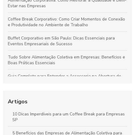
Alimentação Corporativa: Como Melhorar a Qualidade e Bem-
Estar nas Empresas
Coffee Break Corporativo: Como Criar Momentos de Conexão
e Produtividade no Ambiente de Trabalho
Buffet Corporativo em São Paulo: Dicas Essenciais para
Eventos Empresariais de Sucesso
Tudo Sobre Alimentação Coletiva em Empresas: Benefícios e
Boas Práticas Essenciais
Guia Completo para Entender a Assessoria na Abertura de
Empresas
Como Organizar um Coffee Break Corporativo Eficiente para
Melhorar o Ambiente de Trabalho
Artigos
Estratégias para um Coffee Break Corporativo que
10 Dicas Imperdíveis para um Coffee Break para Empresas
Potencializa a Produtividade e o Bem-Estar da Equipe
SP
Buffet para Empresas em São Paulo: Guia Completo para
5 Benefícios das Empresas de Alimentação Coletiva para