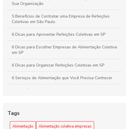
Organizar Eventos Corporativos Perfeitos
Sua Organização
5 Benefícios de Contratar uma Empresa de Refeições
Coletivas em São Paulo
6 Dicas para Aproveitar Refeições Coletivas em SP
6 Dicas para Escolher Empresas de Alimentação Coletiva
em SP
6 Dicas para Organizar Refeições Coletivas em SP
6 Serviços de Alimentação que Você Precisa Conhecer
A importância da alimentação coletiva empresarial
Alimentação Coletiva e sua Influência na Transformação
da Cultura Organizacional Empresarial
Tags
Alimentação Coletiva em Empresas: Benefícios e Dicas
Alimentação
Alimentação coletiva empresas