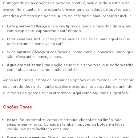
Começando pelas opções de bebidas, o café é, sem dúvida, a estrela do
evento. No entanto, é interessante oferecer uma variedade de opções para
atender a diferentes paladares. Além do café tradicional, considere incluir:
Café gourmet:
Ofereça diferentes tipos de grãos e métodos de preparo,
como espresso, cappuccino e café filtrado.
Chás variados:
Inclua chás pretos, verdes e de ervas, para aqueles que
preferem uma alternativa ao café.
Suco natural:
Ofereça sucos frescos, como laranja, abacaxi e limão, que
são refrescantes e energizantes.
Água aromatizada:
Uma opção saudável e saborosa, que pode ser feita
com frutas e ervas, como limão e hortelã.
Após as bebidas, é hora de pensar nas opções de alimentos. Um cardápio
equilibrado deve incluir tanto opções doces quanto salgadas, garantindo
que todos os gostos sejam atendidos. Aqui estão algumas sugestões:
Opções Doces
Bolos:
Bolos simples, como de cenoura, chocolate ou limão, são
sempre bem-vindos. Considere também opções de bolos em fatias
individuais para facilitar o consumo.
Doces e sobremesas:
Mini tortas, cupcakes e brigadeiros são ótimas