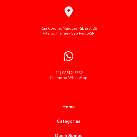
Alimentação corporativa transforma a saúde e
Fornecimento de café da manhã para empresas
produtividade no ambiente de trabalho
Fornecimento de refeições corporativas
Alimentação Corporativa: Como Melhorar a Qualidade e
Gestão de restaurante corporativo
Refeições coletivas SP
Rua Coronel Marques Ribeiro, 28
Bem-Estar nas Empresas
Vila Guilherme - São Paulo/SP
Refeições industriais
Restaurante corporativo
Alimentação corporativa: como melhorar a saúde e a
produtividade no ambiente de trabalho
Segue palavras-chave cedidas como brinde:
Serviço buffet para grandes empresas
Alimentação corporativa: como melhorar a saúde e a
produtividade no trabalho
Serviço de alimentação para empresas
(11) 99612-3732
Chame no WhatsApp
Alimentação Corporativa: Como Transformar a Experiência
Terceirização de restaurantes em empresas
Gastronômica no Trabalho
Terceiriza莽茫o alimenta莽茫o coletiva
alimentação
Alimentação Corporativa: Como Transformar sua Empresa
almoço empresas restaurante
almoço para empresas
com Menus Saudáveis
Home
buffet almoço corporativo
buffet para empresas sp
Alimentação Corporativa: Estratégias para Melhorar o
Categorias
Ambiente de Trabalho e Impulsionar a Produtividade
coffee break corporativo sp
coffee break para empresas sp
Quem Somos