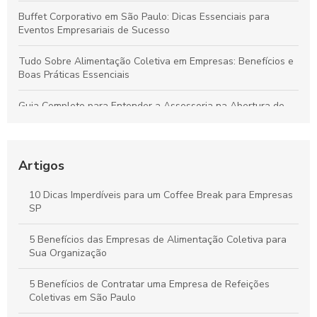
Buffet Corporativo em São Paulo: Dicas Essenciais para
Eventos Empresariais de Sucesso
Tudo Sobre Alimentação Coletiva em Empresas: Benefícios e
Boas Práticas Essenciais
Guia Completo para Entender a Assessoria na Abertura de
Empresas
Como Organizar um Coffee Break Corporativo Eficiente para
Melhorar o Ambiente de Trabalho
Artigos
Estratégias para um Coffee Break Corporativo que
10 Dicas Imperdíveis para um Coffee Break para Empresas
Potencializa a Produtividade e o Bem-Estar da Equipe
SP
Buffet para Empresas em São Paulo: Guia Completo para
5 Benefícios das Empresas de Alimentação Coletiva para
Organizar Eventos Corporativos Perfeitos
Sua Organização
5 Benefícios de Contratar uma Empresa de Refeições
Coletivas em São Paulo