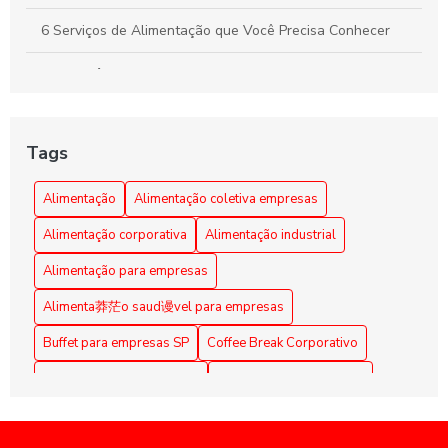
6 Serviços de Alimentação que Você Precisa Conhecer
A importância da alimentação coletiva empresarial
Alimentação Coletiva e sua Influência na Transformação
da Cultura Organizacional Empresarial
Tags
Alimentação Coletiva em Empresas: Benefícios e Dicas
Alimentação
Alimentação coletiva empresas
Alimentação Coletiva em Empresas: Benefícios e
Alimentação corporativa
Alimentação industrial
Estratégias Eficazes
Alimentação para empresas
Alimentação Coletiva em Empresas: Benefícios e Práticas
Alimenta莽茫o saud谩vel para empresas
Alimentação coletiva em empresas: como implementar e os
Buffet para empresas SP
Coffee Break Corporativo
benefícios para a equipe
Coffee Break para Eventos
Coffee break corporativo
Alimentação Coletiva em Empresas: Melhore a Qualidade
de Vida dos Funcionários
Coffee break empresarial
Coffee break para reuniões