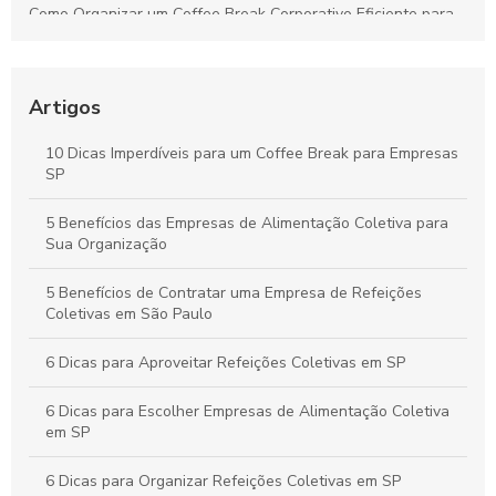
Como Organizar um Coffee Break Corporativo Eficiente para
Melhorar o Ambiente de Trabalho
Estratégias para um Coffee Break Corporativo que
Potencializa a Produtividade e o Bem-Estar da Equipe
Artigos
Buffet para Empresas em São Paulo: Guia Completo para
10 Dicas Imperdíveis para um Coffee Break para Empresas
Organizar Eventos Corporativos Perfeitos
SP
Buffet Corporativo em SP: Como Escolher o Serviço Ideal para
5 Benefícios das Empresas de Alimentação Coletiva para
Seu Evento Empresarial
Sua Organização
5 Benefícios de Contratar uma Empresa de Refeições
Coletivas em São Paulo
6 Dicas para Aproveitar Refeições Coletivas em SP
6 Dicas para Escolher Empresas de Alimentação Coletiva
em SP
6 Dicas para Organizar Refeições Coletivas em SP