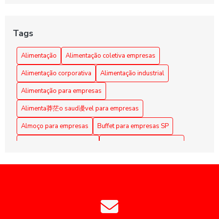
Alimentação Coletiva e sua Influência na Transformação
da Cultura Organizacional Empresarial
Tags
Alimentação Coletiva em Empresas: Benefícios e Dicas
Alimentação
Alimentação coletiva empresas
Alimentação Coletiva em Empresas: Benefícios e
Alimentação corporativa
Alimentação industrial
Estratégias Eficazes
Alimentação para empresas
Alimentação Coletiva em Empresas: Benefícios e Práticas
Alimenta莽茫o saud谩vel para empresas
Alimentação coletiva em empresas: como implementar e os
Almoço para empresas
Buffet para empresas SP
benefícios para a equipe
Coffee Break Corporativo
Coffee Break para Eventos
Alimentação Coletiva em Empresas: Melhore a Qualidade
de Vida dos Funcionários
Coffee break corporativo
Coffee break empresarial
Coffee break para reuniões
Alimentação coletiva empresas: como otimizar e engajar
colaboradores
Empresas de alimentação coletiva
Alimentação Corporativa Eficiente: Benefícios do Buffet
Empresas de alimentação coletiva SP