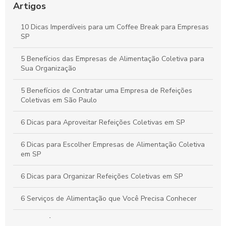
Melhorar o Ambiente de Trabalho
Artigos
Estratégias para um Coffee Break Corporativo que
10 Dicas Imperdíveis para um Coffee Break para Empresas
Potencializa a Produtividade e o Bem-Estar da Equipe
SP
Buffet para Empresas em São Paulo: Guia Completo para
5 Benefícios das Empresas de Alimentação Coletiva para
Organizar Eventos Corporativos Perfeitos
Sua Organização
5 Benefícios de Contratar uma Empresa de Refeições
Coletivas em São Paulo
6 Dicas para Aproveitar Refeições Coletivas em SP
6 Dicas para Escolher Empresas de Alimentação Coletiva
em SP
6 Dicas para Organizar Refeições Coletivas em SP
6 Serviços de Alimentação que Você Precisa Conhecer
A importância da alimentação coletiva empresarial