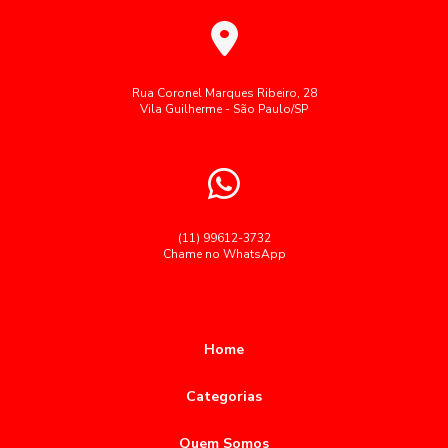
Alimentação corporativa transforma a saúde e
Fornecimento de café da manhã para empresas
produtividade no ambiente de trabalho
Fornecimento de refeições corporativas
Alimentação Corporativa: Como Melhorar a Qualidade e
Gestão de restaurante corporativo
Refeições coletivas SP
Rua Coronel Marques Ribeiro, 28
Bem-Estar nas Empresas
Vila Guilherme - São Paulo/SP
Refeições industriais
Restaurante corporativo
Alimentação corporativa: como melhorar a saúde e a
produtividade no ambiente de trabalho
Segue palavras-chave cedidas como brinde:
Serviço buffet para grandes empresas
Alimentação corporativa: como melhorar a saúde e a
produtividade no trabalho
Serviço de alimentação para empresas
(11) 99612-3732
Chame no WhatsApp
Alimentação Corporativa: Como Transformar a Experiência
Terceirização de restaurantes em empresas
Gastronômica no Trabalho
Terceiriza莽茫o alimenta莽茫o coletiva
alimentação
Alimentação Corporativa: Como Transformar sua Empresa
almoço empresas restaurante
almoço para empresas
com Menus Saudáveis
Home
buffet almoço corporativo
buffet para empresas sp
Alimentação Corporativa: Estratégias para Melhorar o
Categorias
Ambiente de Trabalho e Impulsionar a Produtividade
coffee break corporativo sp
coffee break para empresas sp
Quem Somos