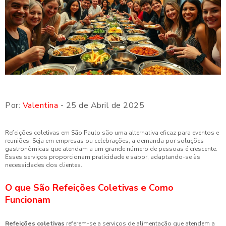
Por:
Valentina
- 25 de Abril de 2025
Refeições coletivas em São Paulo são uma alternativa eficaz para eventos e
reuniões. Seja em empresas ou celebrações, a demanda por soluções
gastronômicas que atendam a um grande número de pessoas é crescente.
Esses serviços proporcionam praticidade e sabor, adaptando-se às
necessidades dos clientes.
O que São Refeições Coletivas e Como
Funcionam
Refeições coletivas
referem-se a serviços de alimentação que atendem a