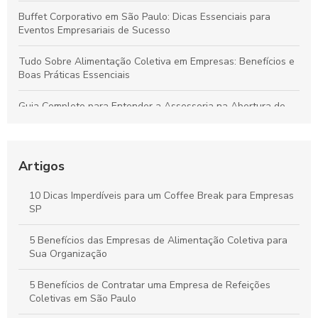
Buffet Corporativo em São Paulo: Dicas Essenciais para
Eventos Empresariais de Sucesso
Tudo Sobre Alimentação Coletiva em Empresas: Benefícios e
Boas Práticas Essenciais
Guia Completo para Entender a Assessoria na Abertura de
Empresas
Como Organizar um Coffee Break Corporativo Eficiente para
Melhorar o Ambiente de Trabalho
Artigos
Estratégias para um Coffee Break Corporativo que
10 Dicas Imperdíveis para um Coffee Break para Empresas
Potencializa a Produtividade e o Bem-Estar da Equipe
SP
Buffet para Empresas em São Paulo: Guia Completo para
5 Benefícios das Empresas de Alimentação Coletiva para
Organizar Eventos Corporativos Perfeitos
Sua Organização
5 Benefícios de Contratar uma Empresa de Refeições
Coletivas em São Paulo