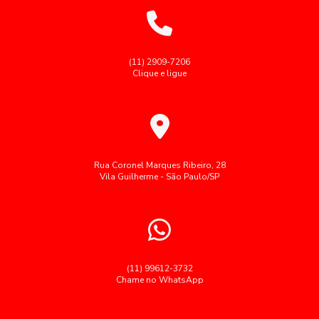
Fornecedores de alimentação coletiva
Alimentação Corporativa Saudável: Estratégias para
Potencializar o Bem-Estar no Trabalho
Fornecedores de alimentação industrial
Fornecedores de cozinhas industriais
(11) 2909-7206
Alimentação Corporativa Saudável: Refeições que
Clique e ligue
Potencializam a Produtividade no Trabalho
Fornecimento de café da manhã para empresas
Alimentação corporativa transforma a saúde e
Fornecimento de refeições corporativas
produtividade no ambiente de trabalho
Gestão de restaurante corporativo
Refeições coletivas SP
Alimentação Corporativa: Como Melhorar a Qualidade e
Refeições industriais
Restaurante corporativo
Rua Coronel Marques Ribeiro, 28
Bem-Estar nas Empresas
Vila Guilherme - São Paulo/SP
Segue palavras-chave cedidas como brinde:
Alimentação corporativa: como melhorar a saúde e a
produtividade no ambiente de trabalho
Serviço buffet para grandes empresas
Serviço de alimentação para empresas
Alimentação corporativa: como melhorar a saúde e a
produtividade no trabalho
Terceirização de restaurantes em empresas
(11) 99612-3732
Chame no WhatsApp
Alimentação Corporativa: Como Transformar a Experiência
Terceiriza莽茫o alimenta莽茫o coletiva
alimentação
Gastronômica no Trabalho
almoço empresas restaurante
almoço para empresas