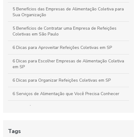
Buffet Corporativo em SP: Como Escolher o Serviço Ideal para
5 Benefícios das Empresas de Alimentação Coletiva para
Seu Evento Empresarial
Sua Organização
5 Benefícios de Contratar uma Empresa de Refeições
Coletivas em São Paulo
6 Dicas para Aproveitar Refeições Coletivas em SP
6 Dicas para Escolher Empresas de Alimentação Coletiva
em SP
6 Dicas para Organizar Refeições Coletivas em SP
6 Serviços de Alimentação que Você Precisa Conhecer
A importância da alimentação coletiva empresarial
Alimentação Coletiva e sua Influência na Transformação
da Cultura Organizacional Empresarial
Tags