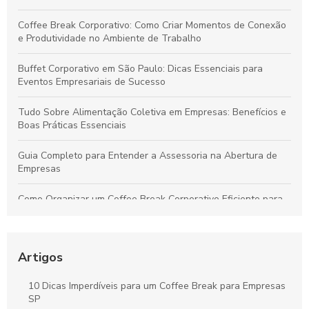
Coffee Break Corporativo: Como Criar Momentos de Conexão
e Produtividade no Ambiente de Trabalho
Buffet Corporativo em São Paulo: Dicas Essenciais para
Eventos Empresariais de Sucesso
Tudo Sobre Alimentação Coletiva em Empresas: Benefícios e
Boas Práticas Essenciais
Guia Completo para Entender a Assessoria na Abertura de
Empresas
Como Organizar um Coffee Break Corporativo Eficiente para
Melhorar o Ambiente de Trabalho
Estratégias para um Coffee Break Corporativo que
Potencializa a Produtividade e o Bem-Estar da Equipe
Artigos
Buffet para Empresas em São Paulo: Guia Completo para
10 Dicas Imperdíveis para um Coffee Break para Empresas
Organizar Eventos Corporativos Perfeitos
SP