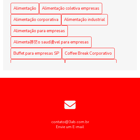
Alimentação Coletiva em Empresas: Benefícios e Dicas
Alimentação
Alimentação coletiva empresas
Alimentação Coletiva em Empresas: Benefícios e
Alimentação corporativa
Alimentação industrial
Estratégias Eficazes
Alimentação para empresas
Alimentação Coletiva em Empresas: Benefícios e Práticas
Alimenta莽茫o saud谩vel para empresas
Alimentação coletiva em empresas: como implementar e os
Buffet para empresas SP
Coffee Break Corporativo
benefícios para a equipe
Coffee Break para Eventos
Coffee break corporativo
Alimentação Coletiva em Empresas: Melhore a Qualidade
de Vida dos Funcionários
Coffee break empresarial
Coffee break para reuniões
Empresas de alimentação coletiva
Alimentação coletiva empresas: como otimizar e engajar
colaboradores
Empresas de alimentação coletiva SP
Alimentação Corporativa Eficiente: Benefícios do Buffet
Empresas de alimentação industrial
Personalizado para Grandes Empresas
Empresas de cozinha industrial em sp
contato@3ab.com.br
Envie um E-mail
Alimentação Corporativa Eficiente: Dicas para Promover
Empresas fornecedoras de alimentação coletiva
Saúde e Aumentar a Produtividade no Trabalho