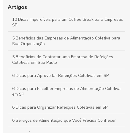
Estratégias para um Coffee Break Corporativo que
Potencializa a Produtividade e o Bem-Estar da Equipe
Artigos
Buffet para Empresas em São Paulo: Guia Completo para
10 Dicas Imperdíveis para um Coffee Break para Empresas
Organizar Eventos Corporativos Perfeitos
SP
Buffet Corporativo em SP: Como Escolher o Serviço Ideal para
5 Benefícios das Empresas de Alimentação Coletiva para
Seu Evento Empresarial
Sua Organização
5 Benefícios de Contratar uma Empresa de Refeições
Coletivas em São Paulo
6 Dicas para Aproveitar Refeições Coletivas em SP
6 Dicas para Escolher Empresas de Alimentação Coletiva
em SP
6 Dicas para Organizar Refeições Coletivas em SP
6 Serviços de Alimentação que Você Precisa Conhecer