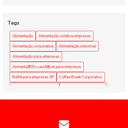
A importância da alimentação coletiva empresarial
Alimentação Coletiva e sua Influência na Transformação
da Cultura Organizacional Empresarial
Tags
Alimentação Coletiva em Empresas: Benefícios e Dicas
Alimentação
Alimentação coletiva empresas
Alimentação Coletiva em Empresas: Benefícios e
Alimentação corporativa
Alimentação industrial
Estratégias Eficazes
Alimentação para empresas
Alimentação Coletiva em Empresas: Benefícios e Práticas
Alimenta莽茫o saud谩vel para empresas
Alimentação coletiva em empresas: como implementar e os
Buffet para empresas SP
Coffee Break Corporativo
benefícios para a equipe
Coffee Break para Eventos
Coffee break corporativo
Alimentação Coletiva em Empresas: Melhore a Qualidade
de Vida dos Funcionários
Coffee break empresarial
Coffee break para reuniões
Empresas de alimentação coletiva
Alimentação coletiva empresas: como otimizar e engajar
colaboradores
Empresas de alimentação coletiva SP