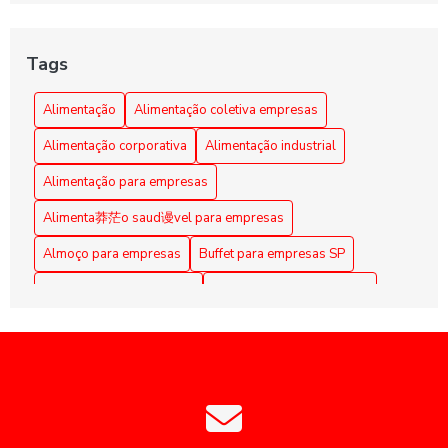
Alimentação Coletiva e sua Influência na Transformação
da Cultura Organizacional Empresarial
Tags
Alimentação Coletiva em Empresas: Benefícios e Dicas
Alimentação
Alimentação coletiva empresas
Alimentação Coletiva em Empresas: Benefícios e
Alimentação corporativa
Alimentação industrial
Estratégias Eficazes
Alimentação para empresas
Alimentação Coletiva em Empresas: Benefícios e Práticas
Alimenta莽茫o saud谩vel para empresas
Alimentação coletiva em empresas: como implementar e os
Almoço para empresas
Buffet para empresas SP
benefícios para a equipe
Coffee Break Corporativo
Coffee Break para Eventos
Alimentação Coletiva em Empresas: Melhore a Qualidade
de Vida dos Funcionários
Coffee break corporativo
Coffee break empresarial
Coffee break para reuniões
Alimentação coletiva empresas: como otimizar e engajar
colaboradores
Empresas de alimentação coletiva
Alimentação Corporativa Eficiente: Benefícios do Buffet
Empresas de alimentação coletiva SP