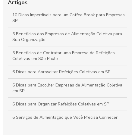
Melhorar o Ambiente de Trabalho
Artigos
Estratégias para um Coffee Break Corporativo que
10 Dicas Imperdíveis para um Coffee Break para Empresas
Potencializa a Produtividade e o Bem-Estar da Equipe
SP
Buffet para Empresas em São Paulo: Guia Completo para
5 Benefícios das Empresas de Alimentação Coletiva para
Organizar Eventos Corporativos Perfeitos
Sua Organização
5 Benefícios de Contratar uma Empresa de Refeições
Coletivas em São Paulo
6 Dicas para Aproveitar Refeições Coletivas em SP
6 Dicas para Escolher Empresas de Alimentação Coletiva
em SP
6 Dicas para Organizar Refeições Coletivas em SP
6 Serviços de Alimentação que Você Precisa Conhecer
A importância da alimentação coletiva empresarial