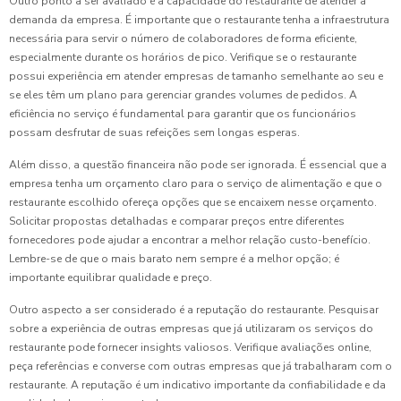
Outro ponto a ser avaliado é a capacidade do restaurante de atender à
demanda da empresa. É importante que o restaurante tenha a infraestrutura
necessária para servir o número de colaboradores de forma eficiente,
especialmente durante os horários de pico. Verifique se o restaurante
possui experiência em atender empresas de tamanho semelhante ao seu e
se eles têm um plano para gerenciar grandes volumes de pedidos. A
eficiência no serviço é fundamental para garantir que os funcionários
possam desfrutar de suas refeições sem longas esperas.
Além disso, a questão financeira não pode ser ignorada. É essencial que a
empresa tenha um orçamento claro para o serviço de alimentação e que o
restaurante escolhido ofereça opções que se encaixem nesse orçamento.
Solicitar propostas detalhadas e comparar preços entre diferentes
fornecedores pode ajudar a encontrar a melhor relação custo-benefício.
Lembre-se de que o mais barato nem sempre é a melhor opção; é
importante equilibrar qualidade e preço.
Outro aspecto a ser considerado é a reputação do restaurante. Pesquisar
sobre a experiência de outras empresas que já utilizaram os serviços do
restaurante pode fornecer insights valiosos. Verifique avaliações online,
peça referências e converse com outras empresas que já trabalharam com o
restaurante. A reputação é um indicativo importante da confiabilidade e da