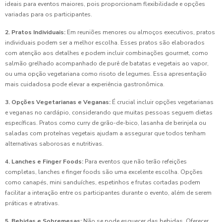
ideais para eventos maiores, pois proporcionam flexibilidade e opções
variadas para os participantes.
2. Pratos Individuais:
Em reuniões menores ou almoços executivos, pratos
individuais podem ser a melhor escolha. Esses pratos são elaborados
com atenção aos detalhes e podem incluir combinações gourmet, como
salmão grelhado acompanhado de purê de batatas e vegetais ao vapor,
ou uma opção vegetariana como risoto de legumes. Essa apresentação
mais cuidadosa pode elevar a experiência gastronômica.
3. Opções Vegetarianas e Veganas:
É crucial incluir opções vegetarianas
e veganas no cardápio, considerando que muitas pessoas seguem dietas
específicas. Pratos como curry de grão-de-bico, lasanha de berinjela ou
saladas com proteínas vegetais ajudam a assegurar que todos tenham
alternativas saborosas e nutritivas.
4. Lanches e Finger Foods:
Para eventos que não terão refeições
completas, lanches e finger foods são uma excelente escolha. Opções
como canapés, mini sanduíches, espetinhos e frutas cortadas podem
facilitar a interação entre os participantes durante o evento, além de serem
práticas e atrativas.
5. Bebidas e Sobremesas:
Não se pode esquecer das bebidas. Oferecer