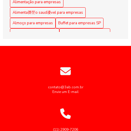
Alimentação para empresas
Alimentação Coletiva em Empresas: Benefícios e Práticas
Alimenta莽茫o saud谩vel para empresas
Alimentação coletiva em empresas: como implementar e os
Almoço para empresas
Buffet para empresas SP
benefícios para a equipe
Coffee Break Corporativo
Coffee Break para Eventos
Alimentação Coletiva em Empresas: Melhore a Qualidade
de Vida dos Funcionários
Coffee break corporativo
Coffee break empresarial
Coffee break para reuniões
Alimentação coletiva empresas: como otimizar e engajar
colaboradores
Empresas de alimentação coletiva
Alimentação Corporativa Eficiente: Benefícios do Buffet
Empresas de alimentação coletiva SP
Personalizado para Grandes Empresas
Empresas de alimentação industrial
contato@3ab.com.br
Envie um E-mail
Alimentação Corporativa Eficiente: Dicas para Promover
Empresas de cozinha industrial em sp
Saúde e Aumentar a Produtividade no Trabalho
Empresas fornecedoras de alimentação coletiva
Alimentação Corporativa Saudável: Estratégias para
Potencializar o Bem-Estar no Trabalho
Fornecedores de alimentação coletiva
Fornecedores de alimentação industrial
(11) 2909-7206
Alimentação Corporativa Saudável: Refeições que