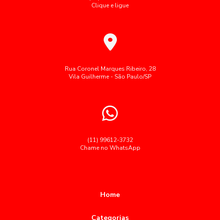
Clique e ligue
Potencializam a Produtividade no Trabalho
Fornecedores de cozinhas industriais
Alimentação corporativa transforma a saúde e
Fornecimento de café da manhã para empresas
produtividade no ambiente de trabalho
Fornecimento de refeições corporativas
Alimentação Corporativa: Como Melhorar a Qualidade e
Gestão de restaurante corporativo
Refeições coletivas SP
Rua Coronel Marques Ribeiro, 28
Bem-Estar nas Empresas
Vila Guilherme - São Paulo/SP
Refeições industriais
Restaurante corporativo
Alimentação corporativa: como melhorar a saúde e a
produtividade no ambiente de trabalho
Segue palavras-chave cedidas como brinde:
Serviço buffet para grandes empresas
Alimentação corporativa: como melhorar a saúde e a
produtividade no trabalho
Serviço de alimentação para empresas
(11) 99612-3732
Chame no WhatsApp
Alimentação Corporativa: Como Transformar a Experiência
Terceirização de restaurantes em empresas
Gastronômica no Trabalho
Terceiriza莽茫o alimenta莽茫o coletiva
alimentação
Alimentação Corporativa: Como Transformar sua Empresa
almoço empresas restaurante
almoço para empresas
com Menus Saudáveis
Home
buffet almoço corporativo
buffet para empresas sp
Alimentação Corporativa: Estratégias para Melhorar o
Categorias